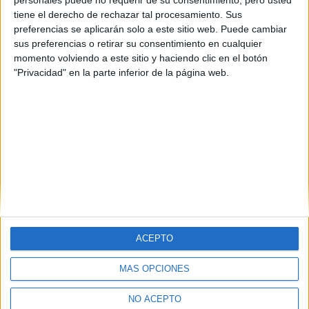
promoción 2009-2010.
tiene el derecho de rechazar tal procesamiento. Sus
preferencias se aplicarán solo a este sitio web. Puede cambiar
sus preferencias o retirar su consentimiento en cualquier
Ver programación por canales
momento volviendo a este sitio y haciendo clic en el botón
"Privacidad" en la parte inferior de la página web.
Carreras
Selectividad
Universidades
Vida universitaria
ACEPTO
MÁS OPCIONES
Quiénes somos
|
Contactar
|
Anúnciate
Aviso legal
|
Politica de privacidad
|
Condiciones generales
|
Política
NO ACEPTO