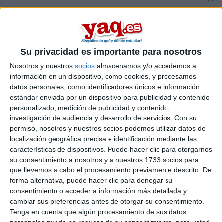
¡Me gusta!
¡No me gusta!
Puntos:
208
Su privacidad es importante para nosotros
Nosotros y nuestros
socios
almacenamos y/o accedemos a
información en un dispositivo, como cookies, y procesamos
datos personales, como identificadores únicos e información
estándar enviada por un dispositivo para publicidad y contenido
personalizado, medición de publicidad y contenido,
investigación de audiencia y desarrollo de servicios.
Con su
permiso, nosotros y nuestros socios podemos utilizar datos de
localización geográfica precisa e identificación mediante las
características de dispositivos. Puede hacer clic para otorgarnos
su consentimiento a nosotros y a nuestros 1733 socios para
que llevemos a cabo el procesamiento previamente descrito. De
forma alternativa, puede hacer clic para denegar su
consentimiento o acceder a información más detallada y
Vídeo de presentación de la Facultad de Comunicación y
cambiar sus preferencias antes de otorgar su consentimiento.
Documentación de la Universidad de Granada elaborado por
Tenga en cuenta que algún procesamiento de sus datos
estudiantes de la Licenciatura en Comunicación Audiovisual de la
personales puede no requerir de su consentimiento, pero usted