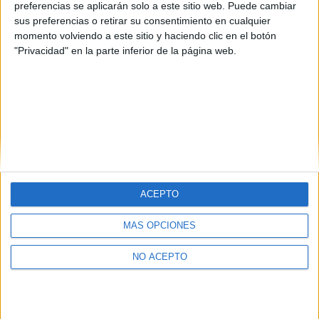
preferencias se aplicarán solo a este sitio web. Puede cambiar
Selectividad
sus preferencias o retirar su consentimiento en cualquier
Universidades
momento volviendo a este sitio y haciendo clic en el botón
Vida universitaria
"Privacidad" en la parte inferior de la página web.
ACEPTO
Quiénes somos
|
Contactar
|
Anúnciate
MÁS OPCIONES
Aviso legal
|
Politica de privacidad
|
Condiciones generales
|
Política
de cookies
© 2003-2026
Compás Mediterráneo S.L.
- Diego de León 47 - 28006
NO ACEPTO
Madrid [ESPAÑA] - Tel. +34 91 593 2767