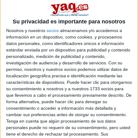
Su privacidad es importante para nosotros
Nosotros y nuestros
socios
almacenamos y/o accedemos a
información en un dispositivo, como cookies, y procesamos
datos personales, como identificadores únicos e información
estándar enviada por un dispositivo para publicidad y contenido
personalizado, medición de publicidad y contenido,
investigación de audiencia y desarrollo de servicios.
Con su
permiso, nosotros y nuestros socios podemos utilizar datos de
localización geográfica precisa e identificación mediante las
características de dispositivos. Puede hacer clic para otorgarnos
su consentimiento a nosotros y a nuestros 1733 socios para
Estás pensando estudiar inglés? En este vídeo te damos las
que llevemos a cabo el procesamiento previamente descrito. De
claves para que conozcas en profundidad los distintos niveles
forma alternativa, puede hacer clic para denegar su
que existen para certificar tu nivel de inglés y en qué consiste...
consentimiento o acceder a información más detallada y
cambiar sus preferencias antes de otorgar su consentimiento.
Tenga en cuenta que algún procesamiento de sus datos
Ver programación por canales
personales puede no requerir de su consentimiento, pero usted
tiene el derecho de rechazar tal procesamiento. Sus
Carreras