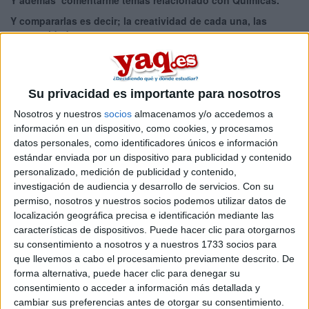
Y ademas comentarme temas relacionado con Quimicas.
Y compararlas es decir; la creatividad de cada una, las
oportunidades, etc.
Blog de alexandra
Comentarios
Su privacidad es importante para nosotros
Nosotros y nuestros
socios
almacenamos y/o accedemos a
información en un dispositivo, como cookies, y procesamos
datos personales, como identificadores únicos e información
estándar enviada por un dispositivo para publicidad y contenido
personalizado, medición de publicidad y contenido,
irf_ath
investigación de audiencia y desarrollo de servicios.
Con su
5th jun 2009
permiso, nosotros y nuestros socios podemos utilizar datos de
Dale tiempo
localización geográfica precisa e identificación mediante las
características de dispositivos. Puede hacer clic para otorgarnos
Hola! Respecto a la duda sobre arquitectura, te puedo decir que
su consentimiento a nosotros y a nuestros 1733 socios para
no te eche para tras la crisis inmobiliaria que hay ahora, porque
que llevemos a cabo el procesamiento previamente descrito. De
eso es como una noria. Hace unos mese mi curso y yo fuimos a
forma alternativa, puede hacer clic para denegar su
la universidad de navarra a visitarla y a que nos explicasen un
consentimiento o acceder a información más detallada y
poco la carrera en la que estabamos interesados. Por aquel
cambiar sus preferencias antes de otorgar su consentimiento.