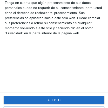
entonces yo estaba interesado en hacer arquitectura, y por eso
Tenga en cuenta que algún procesamiento de sus datos
me fui a la facultad de arquitectura, y la pregunta que hice fue la
personales puede no requerir de su consentimiento, pero usted
misma que la tuya: si con esta crisis que, nos saldria rentable
tiene el derecho de rechazar tal procesamiento. Sus
meterte a arquitectura.
preferencias se aplicarán solo a este sitio web. Puede cambiar
El mercado inmobiliaro ahora esta muy mal, pero dale tiempo,
sus preferencias o retirar su consentimiento en cualquier
pues los precios y todo lo relacionado con ello ya empieza a bajar
momento volviendo a este sitio y haciendo clic en el botón
y a estabilizarse, y de aqui a 6 o 7 años que es lo que se tarda en
"Privacidad" en la parte inferior de la página web.
hacer arquitectura la construccion este probablemente mas
estable.Ademas, todas las especialidades de arquitectura que
estan relacionadas con el medio ambiente y asi, tienen bastante
salida, pues la gran mayoria de los ayuntamientos buscan gente
con conocimiento de tal clase.
Espero que te haya servida do ayuda, si quieres contactar
conmigo te dejo aqui mi msn:
irf_ath@hotmail.com
ACEPTO