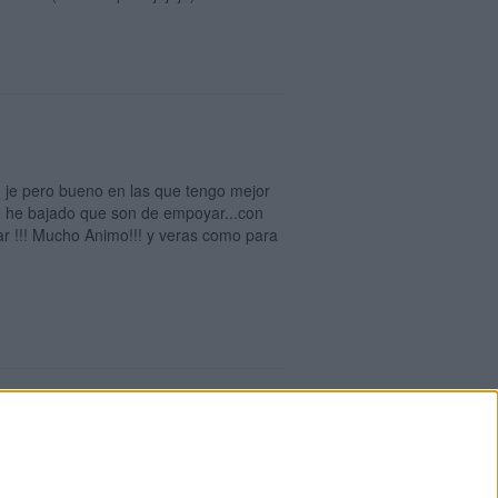
! je pero bueno en las que tengo mejor
ue he bajado que son de empoyar...con
ar !!! Mucho Animo!!! y veras como para