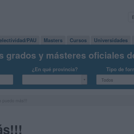
electividad/PAU
Masters
Cursos
Universidades
s grados y másteres oficiales 
¿En qué provincia?
Tipo de for
 puedo más!!!
s!!!