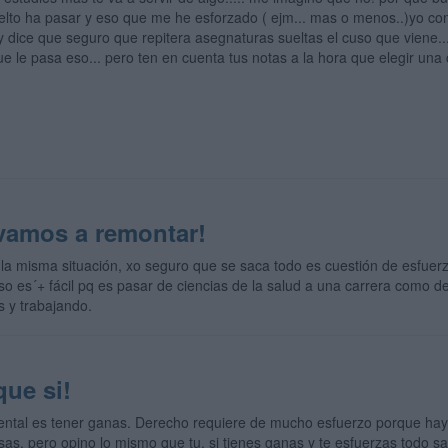
elto ha pasar y eso que me he esforzado ( ejm... mas o menos..)yo co
 dice que seguro que repitera asegnaturas sueltas el cuso que viene...
 que le pasa eso... pero ten en cuenta tus notas a la hora que elegir
vamos a remontar!
 la misma situación, xo seguro que se saca todo es cuestión de esfuerz
o es´+ fácil pq es pasar de ciencias de la salud a una carrera como d
s y trabajando.
que si!
ntal es tener ganas. Derecho requiere de mucho esfuerzo porque ha
s, pero opino lo mismo que tu, si tienes ganas y te esfuerzas todo sal