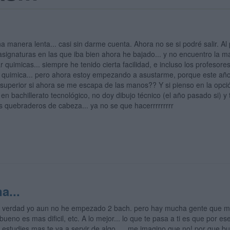
manera lenta... casi sin darme cuenta. Ahora no se si podré salir. Al 
signaturas en las que iba bien ahora he bajado... y no encuentro la m
 quimicas... siempre he tenido cierta facilidad, e incluso los profeso
 o quimica... pero ahora estoy empezando a asustarme, porque este año
 superior si ahora se me escapa de las manos?? Y si pienso en la opc
é en bachillerato tecnológico, no doy dibujo técnico (el año pasado si) 
quebraderos de cabeza... ya no se que hacerrrrrrrrr
a...
la verdad yo aun no he empezado 2 bach. pero hay mucha gente que
eno es mas dificil, etc. A lo mejor... lo que te pasa a ti es que por e
e estudies mas te va a servir de algo..... me imagino que no! por que b