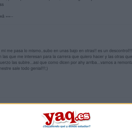
ss
яâ ==--
A mi me pasa lo mismo..subo en unas bajo en otras!! es un descontrol!!
n las que me interesan para la carrera que quiero hacer y las otras q
uerzo las subire...asi que como dicen por ahy arriba...vamos a remont
imestre sale todo genial!!!;)