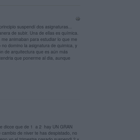
principio suspendí dos asignaturas...
anera de subir. Una de ellas es química.
res me animaban para estudiar lo que me
 no domino la asignatura de quimica, y
ión de arquitectura que es aún más
y tendria que ponerme al dia, aunque
 me dicce que de 1 a 2 hay UN GRAN
se cambio de niver te has despistado, no
ueno yo el trimestre pasado suspendi 2 y