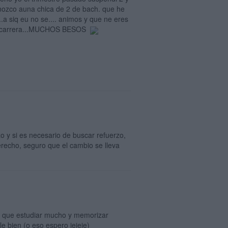
nozco auna chica de 2 de bach. que he
.a siq eu no se.... animos y que ne eres
 una carrera...MUCHOS BESOS
o y si es necesario de buscar refuerzo,
erecho, seguro que el cambio se lleva
y que estudiar mucho y memorizar
e bien (o eso espero jejeje)