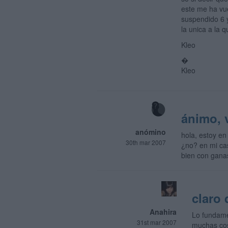
este me ha vu
suspendido 6 y
la unica a la
Kleo
�
Kleo
ánimo, 
anómino
hola, estoy en
30th mar 2007
¿no? en mi cas
bien con gana
claro 
Anahira
Lo fundame
31st mar 2007
muchas cosa