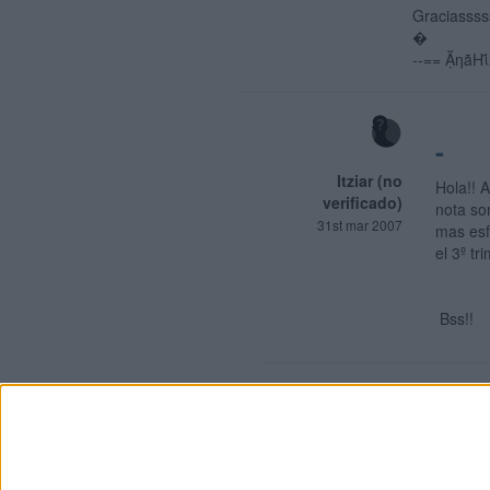
Graciassss
�
--==
ẶηãHΐ
-
Itziar (no
Hola!! 
verificado)
nota so
31st mar 2007
mas esf
el 3º tr
Bss!!