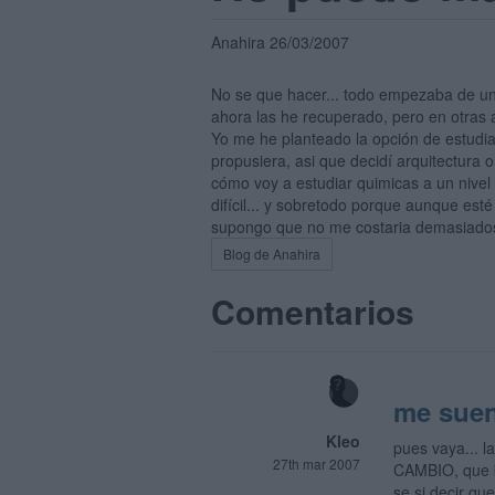
Anahira 26/03/2007
No se que hacer... todo empezaba de una 
ahora las he recuperado, pero en otras a
Yo me he planteado la opción de estudiar
propusiera, asi que decidí arquitectura
cómo voy a estudiar quimicas a un nivel
difícil... y sobretodo porque aunque est
supongo que no me costaria demasiados 
Blog de Anahira
Comentarios
me suen
Kleo
pues vaya... 
27th mar 2007
CAMBIO, que bu
se si decir qu