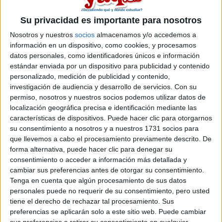
Su privacidad es importante para nosotros
Nosotros y nuestros
socios
almacenamos y/o accedemos a
información en un dispositivo, como cookies, y procesamos
Paula YAQ
datos personales, como identificadores únicos e información
2nd abr 2009
estándar enviada por un dispositivo para publicidad y contenido
Hola Angy06, www.yaq.es es
personalizado, medición de publicidad y contenido,
investigación de audiencia y desarrollo de servicios.
Con su
Hola Angy06,
www.yaq.es
es una comunidad de estudiantes... Si
permiso, nosotros y nuestros socios podemos utilizar datos de
tienes preguntas o simplemente quieres opinar sobre algo utiliza
localización geográfica precisa e identificación mediante las
los foros (
www.yaq.es/foro
) También puedes utilizar tu bitácora o
características de dispositivos. Puede hacer clic para otorgarnos
blog (como ya has hecho) para contar cómo te sientes, algo que
su consentimiento a nosotros y a nuestros 1731 socios para
te ha pasado o simplemente cualquier cosa que te apetezca. Otra
que llevemos a cabo el procesamiento previamente descrito. De
opción es contactar con otros usuarios a través de los mensajes
forma alternativa, puede hacer clic para denegar su
privados o dejando un mensaje en su corcho. La idea es que
consentimiento o acceder a información más detallada y
puedas compartir lo que sabes o tus dudas con otros estudiantes
cambiar sus preferencias antes de otorgar su consentimiento.
que están en la misma situación. Yo trabajo en la web, así que
Tenga en cuenta que algún procesamiento de sus datos
cualquier cosa en la que te pueda ayudar, ya sabes: mándame
personales puede no requerir de su consentimiento, pero usted
un mensajito o deja un mensaje en mi corcho. Paula
tiene el derecho de rechazar tal procesamiento. Sus
�
preferencias se aplicarán solo a este sitio web. Puede cambiar
Redacción YAQ