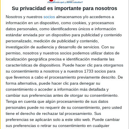
Su privacidad es importante para nosotros
Nosotros y nuestros
socios
almacenamos y/o accedemos a
información en un dispositivo, como cookies, y procesamos
datos personales, como identificadores únicos e información
ruthy
estándar enviada por un dispositivo para publicidad y contenido
21st jun 2007
personalizado, medición de publicidad y contenido,
no se dnd eres...pero bn las
investigación de audiencia y desarrollo de servicios.
Con su
permiso, nosotros y nuestros socios podemos utilizar datos de
no se dnd eres...pero bn las notas de castilla y leon ya estan
localización geográfica precisa e identificación mediante las
porke icimos la selectividad la semana pasada y salian hoy
características de dispositivos. Puede hacer clic para otorgarnos
su consentimiento a nosotros y a nuestros 1733 socios para
que llevemos a cabo el procesamiento previamente descrito. De
forma alternativa, puede hacer clic para denegar su
consentimiento o acceder a información más detallada y
yo como soy de león las mire en la pag de la uni de león
cambiar sus preferencias antes de otorgar su consentimiento.
Tenga en cuenta que algún procesamiento de sus datos
personales puede no requerir de su consentimiento, pero usted
tiene el derecho de rechazar tal procesamiento. Sus
un beso
preferencias se aplicarán solo a este sitio web. Puede cambiar
sus preferencias o retirar su consentimiento en cualquier