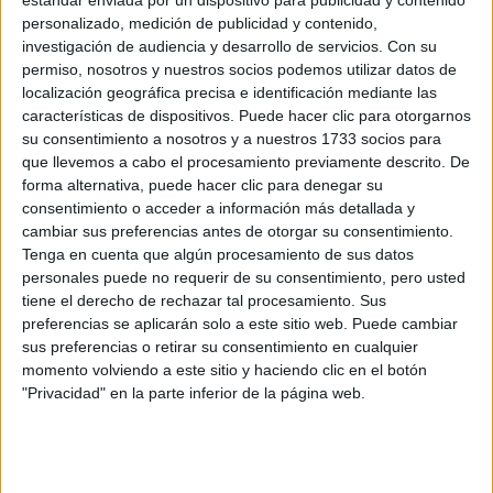
estándar enviada por un dispositivo para publicidad y contenido
blog sobre todo aquello que te suceda en esta nueva etapa que
personalizado, medición de publicidad y contenido,
estás a punto de comenzar. Sin gente como tú y como el resto de
investigación de audiencia y desarrollo de servicios.
Con su
nuestros usuarios, todo el trabajo y la ilusión que ponemos
permiso, nosotros y nuestros socios podemos utilizar datos de
diariamente los que formamos YAQ.es no valdría la pena ni
localización geográfica precisa e identificación mediante las
tendría ningún sentido.
características de dispositivos. Puede hacer clic para otorgarnos
Estamos seguros de que te irá muy bien en la Escuela de Artes,
su consentimiento a nosotros y a nuestros 1733 socios para
aunque quién mejor que tú para írnoslo contando, no? Así que
que llevemos a cabo el procesamiento previamente descrito. De
esperamos que esta entrada en tu blog no sea la única en este
forma alternativa, puede hacer clic para denegar su
curso, sino que nos vayas teniendo al día de todo aquello que te
consentimiento o acceder a información más detallada y
suceda, ok? bueno, de todo todo, no, siempre te puedes guardar
cambiar sus preferencias antes de otorgar su consentimiento.
algún secretillo...:-)
Tenga en cuenta que algún procesamiento de sus datos
Lo dicho, bienvenido a YAQ.es y mucha, mucha suerte en este
personales puede no requerir de su consentimiento, pero usted
comienzo de curso!!
tiene el derecho de rechazar tal procesamiento. Sus
preferencias se aplicarán solo a este sitio web. Puede cambiar
Un beso,
sus preferencias o retirar su consentimiento en cualquier
Paula YAQ
momento volviendo a este sitio y haciendo clic en el botón
"Privacidad" en la parte inferior de la página web.
�
Redacción YAQ