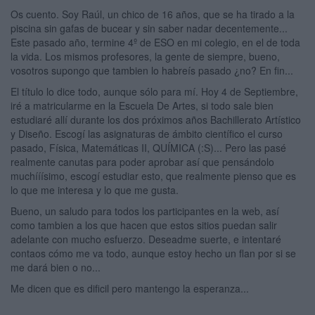
Os cuento. Soy Raúl, un chico de 16 años, que se ha tirado a la
piscina sin gafas de bucear y sin saber nadar decentemente...
Este pasado año, termine 4º de ESO en mi colegio, en el de toda
la vida. Los mismos profesores, la gente de siempre, bueno,
vosotros supongo que tambien lo habreís pasado ¿no? En fin...
El título lo dice todo, aunque sólo para mí. Hoy 4 de Septiembre,
iré a matricularme en la Escuela De Artes, si todo sale bien
estudiaré allí durante los dos próximos años Bachillerato Artístico
y Diseño. Escogí las asignaturas de ámbito científico el curso
pasado, Física, Matemáticas II, QUÍMICA (:S)... Pero las pasé
realmente canutas para poder aprobar así que pensándolo
muchííísimo, escogí estudiar esto, que realmente pienso que es
lo que me interesa y lo que me gusta.
Bueno, un saludo para todos los participantes en la web, así
como tambien a los que hacen que estos sitios puedan salir
adelante con mucho esfuerzo. Deseadme suerte, e intentaré
contaos cómo me va todo, aunque estoy hecho un flan por si se
me dará bien o no...
Me dicen que es dificil pero mantengo la esperanza...