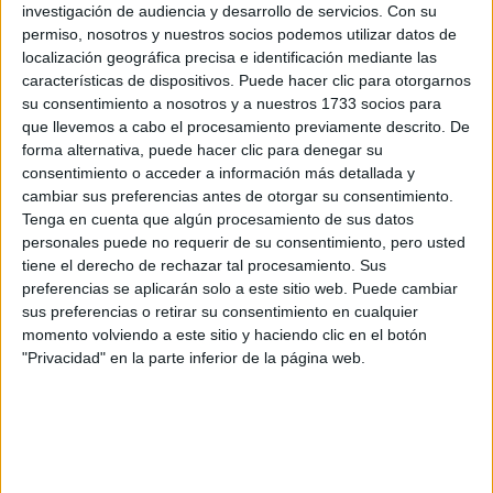
investigación de audiencia y desarrollo de servicios.
Con su
permiso, nosotros y nuestros socios podemos utilizar datos de
localización geográfica precisa e identificación mediante las
características de dispositivos. Puede hacer clic para otorgarnos
su consentimiento a nosotros y a nuestros 1733 socios para
Beehip
que llevemos a cabo el procesamiento previamente descrito. De
forma alternativa, puede hacer clic para denegar su
8th mar 2010
consentimiento o acceder a información más detallada y
Gracias Julieta, e igualmente
cambiar sus preferencias antes de otorgar su consentimiento.
Tenga en cuenta que algún procesamiento de sus datos
Gracias Julieta, e igualmente mucha suerte! :)
personales puede no requerir de su consentimiento, pero usted
�
tiene el derecho de rechazar tal procesamiento. Sus
Beatriz*
preferencias se aplicarán solo a este sitio web. Puede cambiar
sus preferencias o retirar su consentimiento en cualquier
momento volviendo a este sitio y haciendo clic en el botón
"Privacidad" en la parte inferior de la página web.
macram
9th mar 2010
Te contesto con lo mismo que