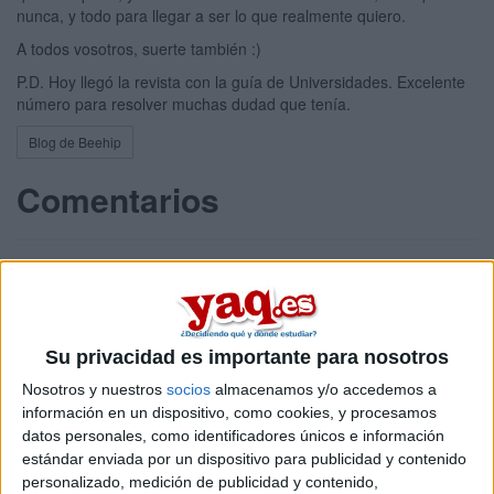
nunca, y todo para llegar a ser lo que realmente quiero.
A todos vosotros, suerte también :)
P.D. Hoy llegó la revista con la guía de Universidades. Excelente
número para resolver muchas dudad que tenía.
Blog de Beehip
Comentarios
Julieta86
5th mar 2010
Su privacidad es importante para nosotros
Ayer tuve exactamente el
Nosotros y nuestros
socios
almacenamos y/o accedemos a
información en un dispositivo, como cookies, y procesamos
Ayer tuve exactamente el mismo pensamiento q vos, mañana doy
datos personales, como identificadores únicos e información
el ultimo examen del 2do trimestre y empieza la cuenta atras!
estándar enviada por un dispositivo para publicidad y contenido
personalizado, medición de publicidad y contenido,
Mucha suerte!!