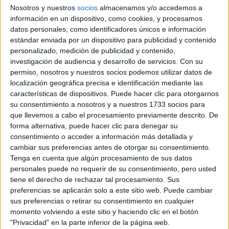
Nosotros y nuestros
socios
almacenamos y/o accedemos a
información en un dispositivo, como cookies, y procesamos
Gracias.
datos personales, como identificadores únicos e información
estándar enviada por un dispositivo para publicidad y contenido
personalizado, medición de publicidad y contenido,
investigación de audiencia y desarrollo de servicios.
Con su
permiso, nosotros y nuestros socios podemos utilizar datos de
Erai
localización geográfica precisa e identificación mediante las
características de dispositivos. Puede hacer clic para otorgarnos
16th sep 2007
su consentimiento a nosotros y a nuestros 1733 socios para
La respuesta...
que llevemos a cabo el procesamiento previamente descrito. De
forma alternativa, puede hacer clic para denegar su
Nota de corte en la universidad de:
consentimiento o acceder a información más detallada y
-Santiago: 7,53
cambiar sus preferencias antes de otorgar su consentimiento.
Tenga en cuenta que algún procesamiento de sus datos
-Carlos III (Madrid) 7,49
personales puede no requerir de su consentimiento, pero usted
-Rey Juan Carlos (Madrid) 5,84 en el campus de
tiene el derecho de rechazar tal procesamiento. Sus
Fuenlabrada y 5,98 en el campus de Vicálvaro
preferencias se aplicarán solo a este sitio web. Puede cambiar
sus preferencias o retirar su consentimiento en cualquier
-Complutense (Madrid) 6,14
momento volviendo a este sitio y haciendo clic en el botón
"Privacidad" en la parte inferior de la página web.