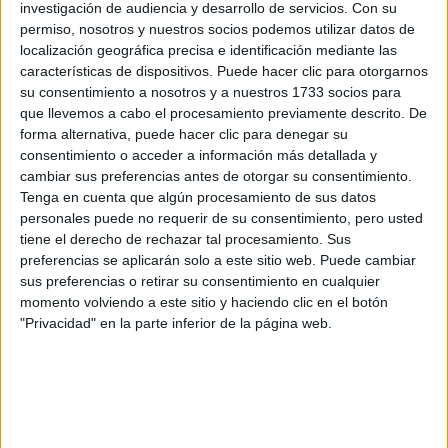
investigación de audiencia y desarrollo de servicios.
Con su
donde, estoi pensado en irme a zargoza o a madrid.....bueno
permiso, nosotros y nuestros socios podemos utilizar datos de
espero noticias tuyas.....yo tb kiero conocer a gente....
localización geográfica precisa e identificación mediante las
características de dispositivos. Puede hacer clic para otorgarnos
su consentimiento a nosotros y a nuestros 1733 socios para
que llevemos a cabo el procesamiento previamente descrito. De
forma alternativa, puede hacer clic para denegar su
carliya00
consentimiento o acceder a información más detallada y
27th mayo 2007
cambiar sus preferencias antes de otorgar su consentimiento.
Tenga en cuenta que algún procesamiento de sus datos
trabajo social
personales puede no requerir de su consentimiento, pero usted
tiene el derecho de rechazar tal procesamiento. Sus
Hola karol!.
preferencias se aplicarán solo a este sitio web. Puede cambiar
mira yo voy a intantarlo en las tres y luewgo ya decido pero lo
sus preferencias o retirar su consentimiento en cualquier
más seguro es que si me cogen en pamplona pos me quede
momento volviendo a este sitio y haciendo clic en el botón
aqui ya que vivo aqui.
"Privacidad" en la parte inferior de la página web.
tengo una amiga estudiando en zaragoza y ya tengo todo lo
necesario en casa, y tengo otra en madrid que hace trabajo
social en la complutense y tambien tengo todo.
Y no es por ser de pamplona pero la mejor es la de
pamplona, por que terminas en junio en las otras terminas en