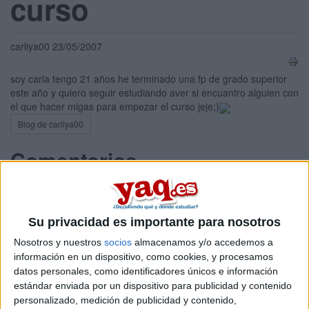
curso
carliya00 23/05/2007
soy carla tengo 21 años he terminado una fp de grado superior
este año y quiero seguir estudiando aver si encuantro alguien con
el que hacer migas para empezar el curso jeje;)
Blog de carliya00
Comentarios
Su privacidad es importante para nosotros
karol
Nosotros y nuestros
socios
almacenamos y/o accedemos a
26th mayo 2007
información en un dispositivo, como cookies, y procesamos
datos personales, como identificadores únicos e información
olaaaaaaaaaaa
estándar enviada por un dispositivo para publicidad y contenido
personalizado, medición de publicidad y contenido,
ola carliya.....yo voi ahacer trabajo social pero taodvia no se en