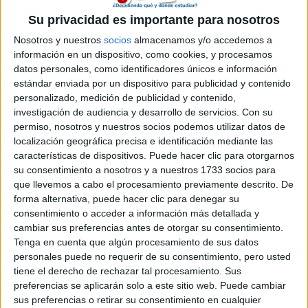
años, toda una vida!! jejeje por lo que me contaban, y sus padres
les contaban a los mios, es un colegio que por lo que se
Su privacidad es importante para nosotros
caracteriza es por el trato personalizado, por el buen trato quye
Nosotros y nuestros
socios
almacenamos y/o accedemos a
te dan, no se si me explico. Hay pocos estudiantes por clase y
información en un dispositivo, como cookies, y procesamos
eso esta mu bien. Los profesores bien, algunos llevan muchos
datos personales, como identificadores únicos e información
años allí y otros no tanto, nivel de inglés bien, con profesores
estándar enviada por un dispositivo para publicidad y contenido
extranjeros... de hecho ellas se fueron un mes a EE.UU con el
personalizado, medición de publicidad y contenido,
colegio, a casa de una familia, pero no sé si este tipo de viajes los
investigación de audiencia y desarrollo de servicios.
Con su
seguiran haciendo.
permiso, nosotros y nuestros socios podemos utilizar datos de
Espero habert ayudado, aunq claro, si te referias a alguno que
localización geográfica precisa e identificación mediante las
este en Boadilla todo lo que te he contado no ha servido para
características de dispositivos. Puede hacer clic para otorgarnos
nada, jejejej
su consentimiento a nosotros y a nuestros 1733 socios para
bssssssssssssssss
que llevemos a cabo el procesamiento previamente descrito. De
forma alternativa, puede hacer clic para denegar su
consentimiento o acceder a información más detallada y
cambiar sus preferencias antes de otorgar su consentimiento.
Tenga en cuenta que algún procesamiento de sus datos
personales puede no requerir de su consentimiento, pero usted
Dian
tiene el derecho de rechazar tal procesamiento. Sus
10th sep 2007
preferencias se aplicarán solo a este sitio web. Puede cambiar
sus preferencias o retirar su consentimiento en cualquier