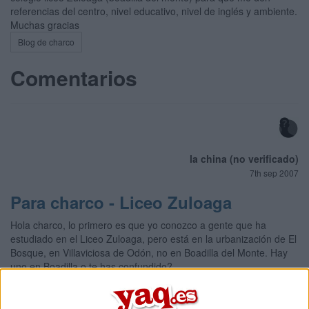
referencias del centro, nivel educativo, nivel de inglés y ambiente.
Muchas gracias
Blog de charco
Comentarios
la china (no verificado)
7th sep 2007
Para charco - Liceo Zuloaga
Hola charco, lo primero es que yo conozco a gente que ha
estudiado en el Liceo Zuloaga, pero está en la urbanización de El
Bosque, en Villaviciosa de Odón, no en Boadilla del Monte. Hay
uno en Boadilla o te has confundido?
Bueno, te cuento sobre el que está en el Bosque. Mis amigas
fueron allí desde que eran pequeñas hasta que salieron con 18