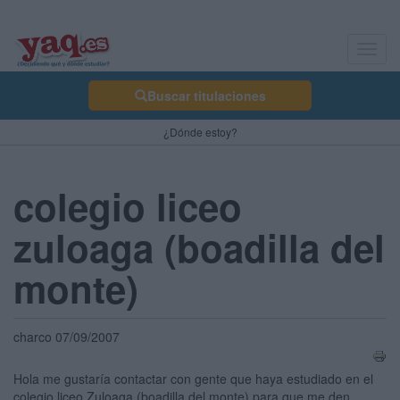
Toggl
navig
Buscar titulaciones
¿Dónde estoy?
colegio liceo
zuloaga (boadilla del
monte)
charco 07/09/2007
Hola me gustaría contactar con gente que haya estudiado en el
colegio liceo Zuloaga (boadilla del monte) para que me den