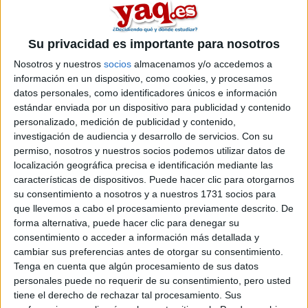
presentaron de mi mismo colegio solo han suspendido 2 y hasido
por no estudiar asi ke mi consejo es ke estudies bastante como
pa ir bien a la selectividad y que no os pongais nerviosos
Su privacidad es importante para nosotros
tranquilidad absoluta frente a los examenes no son pa tano como
dicen
SON UNA CHORRADA
Nosotros y nuestros
socios
almacenamos y/o accedemos a
información en un dispositivo, como cookies, y procesamos
Blog de crisi17
datos personales, como identificadores únicos e información
Comentarios
estándar enviada por un dispositivo para publicidad y contenido
personalizado, medición de publicidad y contenido,
investigación de audiencia y desarrollo de servicios.
Con su
permiso, nosotros y nuestros socios podemos utilizar datos de
localización geográfica precisa e identificación mediante las
características de dispositivos. Puede hacer clic para otorgarnos
su consentimiento a nosotros y a nuestros 1731 socios para
Irim
que llevemos a cabo el procesamiento previamente descrito. De
9th ago 2007
forma alternativa, puede hacer clic para denegar su
Totalmente de acuerdo. Todo
consentimiento o acceder a información más detallada y
cambiar sus preferencias antes de otorgar su consentimiento.
Totalmente de acuerdo. Todo el año metiéndonos miedo que
Tenga en cuenta que algún procesamiento de sus datos
si selectividad es tal, que no se puede tal. Pues nada, al
personales puede no requerir de su consentimiento, pero usted
llegar al examen os daréis cuenta que no es para tanto,
tiene el derecho de rechazar tal procesamiento. Sus
incluso los profesores que me tocó en mi sede fueron muy