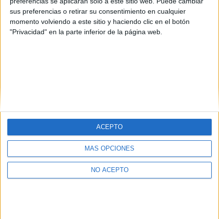
preferencias se aplicarán solo a este sitio web. Puede cambiar
simpáticos y algo de gracia si que tenían jejeje. Estudiad
sus preferencias o retirar su consentimiento en cualquier
mucho ;) besos!
momento volviendo a este sitio y haciendo clic en el botón
�
"Privacidad" en la parte inferior de la página web.
Allá vamos medicina!!
ACEPTO
Quiénes somos
|
Contactar
|
Anúnciate
Aviso legal
|
Politica de privacidad
|
Condiciones generales
|
Política
MÁS OPCIONES
de cookies
© 2003-2026
Compás Mediterráneo S.L.
- Diego de León 47 - 28006
NO ACEPTO
Madrid [ESPAÑA] - Tel. +34 91 593 2767