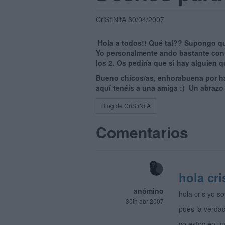
CriStiNitA 30/04/2007
Hola a todos!! Qué tal?? Supongo que
Yo personalmente ando bastante conf
los 2. Os pediría que si hay alguien q
Bueno chicos/as, enhorabuena por hab
aquí tenéis a una amiga :) Un abrazo 
Blog de CriStiNitA
Comentarios
hola cri
anómino
hola cris yo so
30th abr 2007
pues la verdad
yo estoy en un