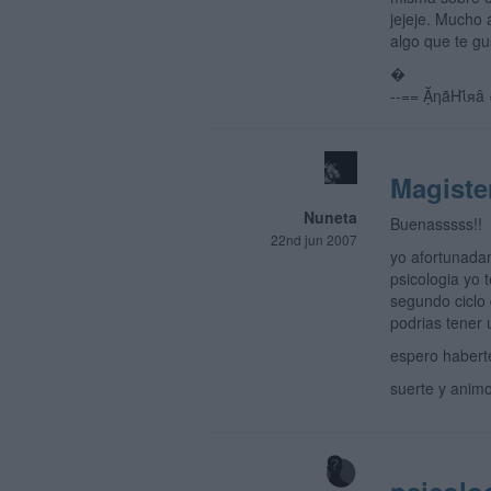
jejeje. Mucho 
algo que te g
�
--==
ẶηãHΐяâ 
Magiste
Nuneta
Buenasssss!!
22nd jun 2007
yo afortunadam
psicologia yo 
segundo ciclo 
podrias tener
espero habert
suerte y animo