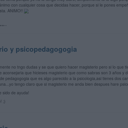
ánimo con cualquier cosa que decidas hacer, porque si le pones empeño
usta. ANIMO!!
==--
rio y psicopedagogogia
ente no tngo dudas y se que quiero hacer magisterio pero si lo que ti
te aconsejaria que hicieses magisterio que como sabras son 3 años y d
de pedagogogia que es algo parecido a la psicologia,asi tienes dos car
 una...yo tengo claro que si magisterio me anda bien despues hare ps
e sido de ayuda!
! ;)