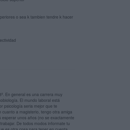
periores o sea k tambien tendre k hacer
ectividad
 3º. En general es una carrera muy
cobiología. El mundo laboral está
r psicología seria mejor que te
En cuanto a magisterio, tengo otra amiga
rá esperar unos años (no se exactamente
o trabajar. De todos modos informate tu
ue es otra cosa para tener en cuenta,