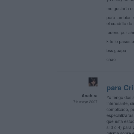
me gustaria es
pero tambien m
el cuadrito de
bueno por ah
k te lo pases 
bss guapa
chao
para Cri
Anahira
Yo tengo dos a
7th mayo 2007
interesante, s
complicado, pe
especializaras
que está estu
si 3 ó 4) para
misma sobre e