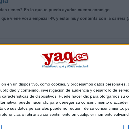
gia
udas tienes? En lo que te pueda ayudar, cuenta conmigo
 que viene voi a empezar 4º, y estoi muy contenta con la carrera (
 en un dispositivo, como cookies, y procesamos datos personales, co
Quiénes somos
|
Contactar
|
Anúnciate
blicidad y contenido, investigación de audiencia y desarrollo de servic
o legal
|
Politica de privacidad
|
Condiciones generales
|
Política de co
as características de dispositivos. Puede hacer clic para otorgarnos su
s Mediterráneo S.L.
- Diego de León 47 - 28006 Madrid [ESPAÑA] - T
ternativa, puede hacer clic para denegar su consentimiento o acceder
 de sus datos personales puede no requerir de su consentimiento, per
referencias o retirar su consentimiento en cualquier momento volviendo 