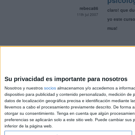
psicolo
rebeca86
claro! que d
11th jul 2007
yo este curso
mua!
Su privacidad es importante para nosotros
Nosotros y nuestros
socios
almacenamos y/o accedemos a información
dispositivo para publicidad y contenido personalizado, medición de pu
Avis
datos de localización geográfica precisa e identificación mediante l
© 2003-2026
Compá
llevemos a cabo el procesamiento previamente descrito. De forma al
otorgar su consentimiento.
Tenga en cuenta que algún procesamiento
preferencias se aplicarán solo a este sitio web. Puede cambiar sus p
inferior de la página web.