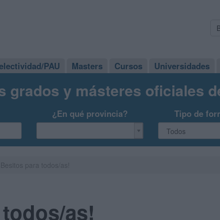
electividad/PAU
Masters
Cursos
Universidades
s grados y másteres oficiales 
¿En qué provincia?
Tipo de for
Besitos para todos/as!
 todos/as!