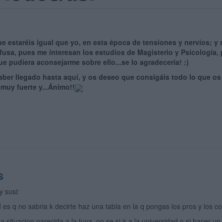
 estaréis igual que yo, en esta época de tensiones y nervios; y 
usa, pues me interesan los estudios de Magisterio y Psicología,
ue pudiera aconsejarme sobre ello...se lo agradecería! :)
er llegado hasta aquí, y os deseo que consigáis todo lo que os 
muy fuerte y...Ánimo!!
s
y susi:
 es q no sabria k decirte haz una tabla en la q pongas los pros y los c
a situacion parecida a la tuya no se si ir a la universidad o si hacer un 