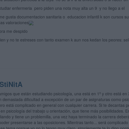
tudiar enfermeria pero piden una nota muy alta un 9 y no llego a el
e gusta documentacion sanitaria o educacion infantil k son cursos su
 las valoraciones
ora me despido
bien y no te estreses con tanto examen k aun nos kedan los peores: sel
StiNitA
migos que están estudiando psicología, una está en 1º y otro está en
in demasiada dificultad a excepción de un par de asignaturas como psi
ro está complicado en general con cualquier carrera. Si te decantas po
 en psicología del trabajo u orientación, que tiene más posibilidades. 
diando y tiene un problemilla, una vez haya terminado la carrera debe
 poder presentarse a las oposiciones. Mientras tanto... será complicad
se tema porque yo no lo tengo muy claro, simplemente te lo digo porq