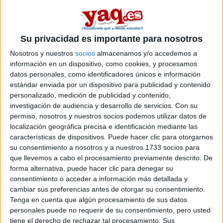
encarni romero cejas 05/11/2011
Este año he empezado 1º de grado de ciencias de la actividad
Su privacidad es importante para nosotros
fisica del deporte en Cádiz y para el año que viene me gustaria
estudiar en granada ¿que debo hacer?Tengo que volver que
Nosotros y nuestros
socios
almacenamos y/o accedemos a
presentarme de nuevo a selectividad. Mi nota fue un 9,23.
información en un dispositivo, como cookies, y procesamos
Gracias
datos personales, como identificadores únicos e información
estándar enviada por un dispositivo para publicidad y contenido
Blog de encarni romero cejas
personalizado, medición de publicidad y contenido,
investigación de audiencia y desarrollo de servicios.
Con su
Comentarios
permiso, nosotros y nuestros socios podemos utilizar datos de
localización geográfica precisa e identificación mediante las
características de dispositivos. Puede hacer clic para otorgarnos
su consentimiento a nosotros y a nuestros 1733 socios para
que llevemos a cabo el procesamiento previamente descrito. De
forma alternativa, puede hacer clic para denegar su
yaq sps
consentimiento o acceder a información más detallada y
5th ene 2012
cambiar sus preferencias antes de otorgar su consentimiento.
Tenga en cuenta que algún procesamiento de sus datos
Traslado de expediente
personales puede no requerir de su consentimiento, pero usted
tiene el derecho de rechazar tal procesamiento. Sus