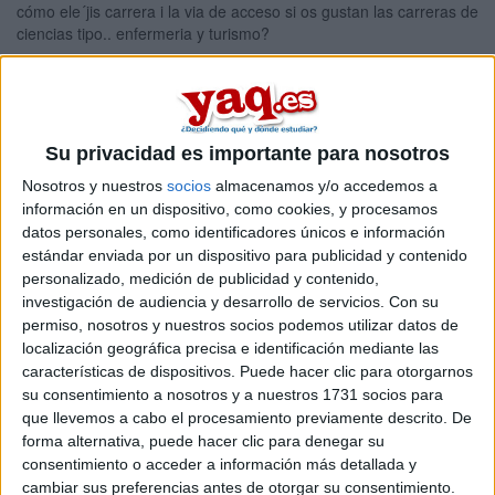
cómo ele´jis carrera i la via de acceso si os gustan las carreras de
ciencias tipo.. enfermeria y turismo?
HEEELP!
Blog de erika333
Su privacidad es importante para nosotros
Comentarios
Nosotros y nuestros
socios
almacenamos y/o accedemos a
información en un dispositivo, como cookies, y procesamos
datos personales, como identificadores únicos e información
estándar enviada por un dispositivo para publicidad y contenido
personalizado, medición de publicidad y contenido,
investigación de audiencia y desarrollo de servicios.
Con su
maragon
permiso, nosotros y nuestros socios podemos utilizar datos de
21st jun 2009
localización geográfica precisa e identificación mediante las
características de dispositivos. Puede hacer clic para otorgarnos
Pues la carrera no es ni
su consentimiento a nosotros y a nuestros 1731 socios para
que llevemos a cabo el procesamiento previamente descrito. De
Pues la carrera no es ni fácil ni difícil elegirla. A mí me eligió ella.
forma alternativa, puede hacer clic para denegar su
Es decir, yo voy a empezar el año que viene una carrera porque
consentimiento o acceder a información más detallada y
me gusta y punto, hay que decidirse por una, pero siempre es
cambiar sus preferencias antes de otorgar su consentimiento.