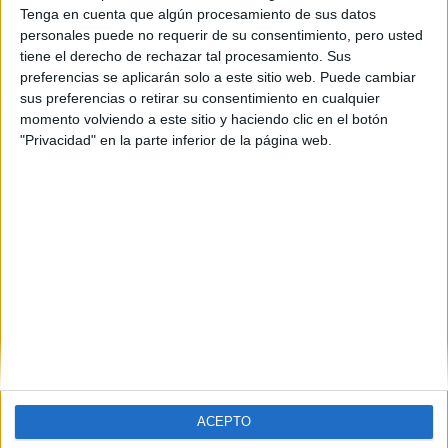
posible cambiar o estudiar otras. Para mí, por ejemplo, no era
Tenga en cuenta que algún procesamiento de sus datos
difícil elegir qué carrera quería, tenía claro que iba a hacer una
personales puede no requerir de su consentimiento, pero usted
filología, sólo me hacía falta saber cuál concretamente, y dudaba
tiene el derecho de rechazar tal procesamiento. Sus
entre todas excepto la inglesa, y he elegido alemana. En un
preferencias se aplicarán solo a este sitio web. Puede cambiar
futuro podré hacer las otras si sigo con interés, por ejemplo,
sus preferencias o retirar su consentimiento en cualquier
eslava, clásica, románica o hebrea. Mira tus gustos a la hora de
momento volviendo a este sitio y haciendo clic en el botón
estudiar y también en cuanto al trabajo, porque si crees que te
"Privacidad" en la parte inferior de la página web.
gusta la enfermería pero no te gusta el olor de los hospitales,
está claro que no puedes estudiar algo que te reduce tanto el
campo de trabajo, a no ser, claro está, que sólo quieras
estudiarla por conocimiento o por interés, que también podría ser.
Piénsalo tranquilamente y no te preocupes.
Saludos
ACEPTO