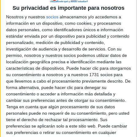
espana nada
Su privacidad es importante para nosotros
xaooo
Nosotros y nuestros
socios
almacenamos y/o accedemos a
contestaadddd>
información en un dispositivo, como cookies, y procesamos
datos personales, como identificadores únicos e información
Blog de eva zoe
estándar enviada por un dispositivo para publicidad y contenido
personalizado, medición de publicidad y contenido,
Comentarios
investigación de audiencia y desarrollo de servicios.
Con su
permiso, nosotros y nuestros socios podemos utilizar datos de
localización geográfica precisa e identificación mediante las
características de dispositivos. Puede hacer clic para otorgarnos
su consentimiento a nosotros y a nuestros 1731 socios para
que llevemos a cabo el procesamiento previamente descrito. De
Beto
forma alternativa, puede hacer clic para denegar su
13th jul 2008
consentimiento o acceder a información más detallada y
cambiar sus preferencias antes de otorgar su consentimiento.
pues venga, cuenta algo... q
Tenga en cuenta que algún procesamiento de sus datos
personales puede no requerir de su consentimiento, pero usted
pues venga, cuenta algo... q haces x esas tierras... q hay que ver
tiene el derecho de rechazar tal procesamiento. Sus
si vamos un día por alli? bss
preferencias se aplicarán solo a este sitio web. Puede cambiar
sus preferencias o retirar su consentimiento en cualquier