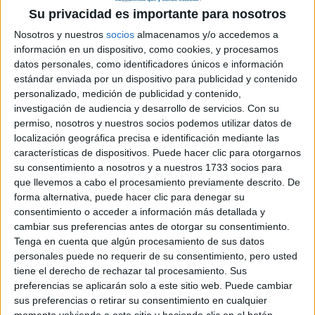
Blog de Hasna
Su privacidad es importante para nosotros
Comentarios
Nosotros y nuestros
socios
almacenamos y/o accedemos a
información en un dispositivo, como cookies, y procesamos
datos personales, como identificadores únicos e información
estándar enviada por un dispositivo para publicidad y contenido
personalizado, medición de publicidad y contenido,
investigación de audiencia y desarrollo de servicios.
Con su
permiso, nosotros y nuestros socios podemos utilizar datos de
Infinita
localización geográfica precisa e identificación mediante las
1st jul 2007
características de dispositivos. Puede hacer clic para otorgarnos
Si lo tienes claro, ¡adelante!
su consentimiento a nosotros y a nuestros 1733 socios para
que llevemos a cabo el procesamiento previamente descrito. De
Hola Hasna, me parece genial que te cambies de carrera. La vida
forma alternativa, puede hacer clic para denegar su
es demasiado larga (eso espero
), como para dedicarla a algo
consentimiento o acceder a información más detallada y
que no te gusta. Te deseo mucha suerte. Y como te he dicho en
cambiar sus preferencias antes de otorgar su consentimiento.
tu corcho: ¡me encanta tu foto!
Tenga en cuenta que algún procesamiento de sus datos
�
personales puede no requerir de su consentimiento, pero usted
sin límites, sin barreras insalvables
tiene el derecho de rechazar tal procesamiento. Sus
preferencias se aplicarán solo a este sitio web. Puede cambiar
sus preferencias o retirar su consentimiento en cualquier