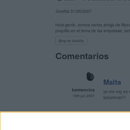
Joselito 31/05/2007
Hola gente, somos varios amigs de Murc
poquillo en el tema de las empresas, tar
Blog de Joselito
Comentarios
Malta
karmencica
yo me voy en s
10th jun 2007
solucionar!!!