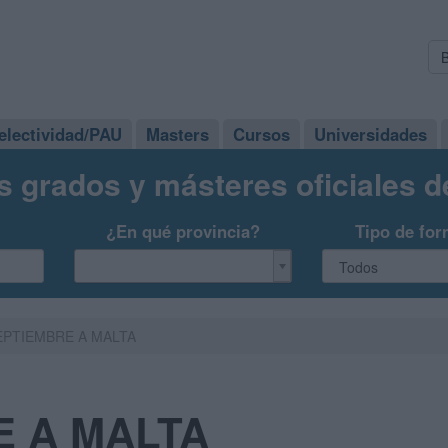
electividad/PAU
Masters
Cursos
Universidades
s grados y másteres oficiales 
¿En qué provincia?
Tipo de for
EPTIEMBRE A MALTA
E A MALTA