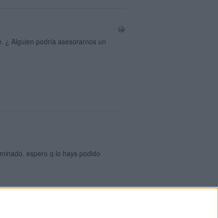
. ¿ Alguien podría asesorarnos un
rminado. espero q lo hays podido