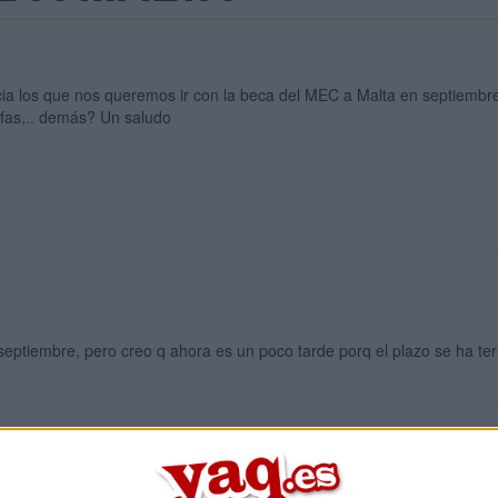
ia los que nos queremos ir con la beca del MEC a Malta en septiembre
ifas,.. demás? Un saludo
eptiembre, pero creo q ahora es un poco tarde porq el plazo se ha te