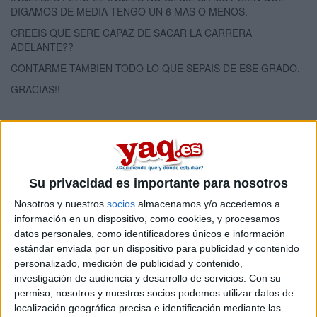
DIGAMOS DE MEDIA TENGO UN 6 MAS O MENOS.
CREEIS QUE SERE CAPAZ DE SACAR LA CARRERA
ADELANTE??
CONTARME TAMBIEN TODO LO QUE SEPAIS DE ESE GRADO.
GRACIAS!!
Blog de josemarii onubense
Comentarios
Su privacidad es importante para nosotros
Nosotros y nuestros
socios
almacenamos y/o accedemos a
información en un dispositivo, como cookies, y procesamos
datos personales, como identificadores únicos e información
estándar enviada por un dispositivo para publicidad y contenido
eMe
personalizado, medición de publicidad y contenido,
31st dic 2009
investigación de audiencia y desarrollo de servicios.
Con su
permiso, nosotros y nuestros socios podemos utilizar datos de
yo creo que la podrías sacar
localización geográfica precisa e identificación mediante las