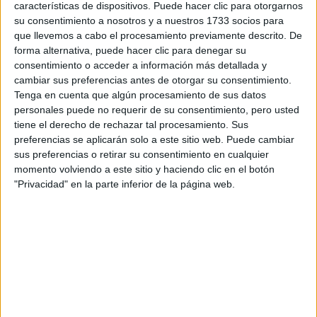
yo creo que la podrías sacar perfectamente...igual te cuesta más
características de dispositivos. Puede hacer clic para otorgarnos
que a otros..pero si es lo que quieres seguro que lo puedes hacer
su consentimiento a nosotros y a nuestros 1733 socios para
que llevemos a cabo el procesamiento previamente descrito. De
forma alternativa, puede hacer clic para denegar su
y ontra cosa...podrías no escribir siempre en mayúscula?????
consentimiento o acceder a información más detallada y
cambiar sus preferencias antes de otorgar su consentimiento.
Tenga en cuenta que algún procesamiento de sus datos
personales puede no requerir de su consentimiento, pero usted
tiene el derecho de rechazar tal procesamiento. Sus
preferencias se aplicarán solo a este sitio web. Puede cambiar
josemarii onubense
sus preferencias o retirar su consentimiento en cualquier
1st ene 2010
momento volviendo a este sitio y haciendo clic en el botón
"Privacidad" en la parte inferior de la página web.
gracias xD y a partir de aora
gracias xD y a partir de aora escribire en minuscula jaja
--Jm--
�
Josee!