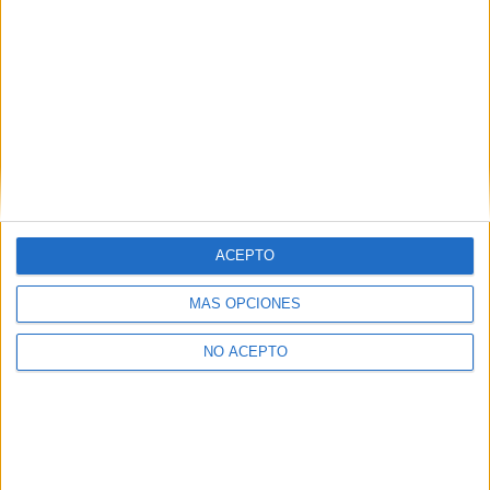
josemarii onubense
1st ene 2010
gracias xD y a partir de aora
gracias xD y a partir de aora escribire en minuscula jaja
--Jm--
ACEPTO
�
MÁS OPCIONES
Josee!
NO ACEPTO