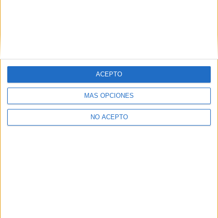
te interesa...
Ya nos cuentas, ok?
Besssssssssssssooosss
ACEPTO
MÁS OPCIONES
lanza
30th jun 2009
NO ACEPTO
gracias
Ya, tmbn es verda, lo q tngo pensado ir cn 2 chicas
mas y stamos bastants ilusionadas cn madrid, y de
todos modos estube mirando y parec q dnd mas
variedad ay d cursos es ahi en madrid, pero seguire
mirando d todos modos!! gracias bsoss