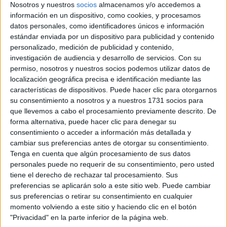
Nosotros y nuestros
socios
almacenamos y/o accedemos a
Comentarios
información en un dispositivo, como cookies, y procesamos
datos personales, como identificadores únicos e información
estándar enviada por un dispositivo para publicidad y contenido
personalizado, medición de publicidad y contenido,
investigación de audiencia y desarrollo de servicios.
Con su
permiso, nosotros y nuestros socios podemos utilizar datos de
lucia89
localización geográfica precisa e identificación mediante las
29th jun 2009
características de dispositivos. Puede hacer clic para otorgarnos
su consentimiento a nosotros y a nuestros 1731 socios para
¿has pensado en un doble
que llevemos a cabo el procesamiento previamente descrito. De
forma alternativa, puede hacer clic para denegar su
¿has pensado en un doble grado? la carlos III y la rey juan carlos
consentimiento o acceder a información más detallada y
dan esta carrera combinada con otras, creo que con derecho y
cambiar sus preferencias antes de otorgar su consentimiento.
ade, mira en sus web a ver si alguna te convencen. la ventaja de
Tenga en cuenta que algún procesamiento de sus datos
un doble grado es que te lo organizan todo para que no pierdas
tiempo en transporte y esas cosas.
personales puede no requerir de su consentimiento, pero usted
tiene el derecho de rechazar tal procesamiento. Sus
preferencias se aplicarán solo a este sitio web. Puede cambiar
sus preferencias o retirar su consentimiento en cualquier
momento volviendo a este sitio y haciendo clic en el botón
"Privacidad" en la parte inferior de la página web.
lanza