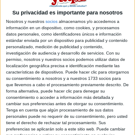
Acabé la carrera de enfermería (vamos, que soy enfermera) el
año pasado asi que si teneís alguna duda sobre la universidad
Su privacidad es importante para nosotros
que no os deje dormir, mandarme un mensajete. Bst
Nosotros y nuestros
socios
almacenamos y/o accedemos a
Blog de lasgarsen
información en un dispositivo, como cookies, y procesamos
datos personales, como identificadores únicos e información
Comentarios
estándar enviada por un dispositivo para publicidad y contenido
personalizado, medición de publicidad y contenido,
investigación de audiencia y desarrollo de servicios.
Con su
permiso, nosotros y nuestros socios podemos utilizar datos de
localización geográfica precisa e identificación mediante las
características de dispositivos. Puede hacer clic para otorgarnos
irene_snrb
su consentimiento a nosotros y a nuestros 1733 socios para
18th jun 2008
que llevemos a cabo el procesamiento previamente descrito. De
forma alternativa, puede hacer clic para denegar su
holayo quiero estudiar fisio
consentimiento o acceder a información más detallada y
cambiar sus preferencias antes de otorgar su consentimiento.
hola
Tenga en cuenta que algún procesamiento de sus datos
yo quiero estudiar fisio xo si no m da la media kiero ntrar n
personales puede no requerir de su consentimiento, pero usted
nfermeria xo la gente me dice k no s lo mio,nose k acer xk si
tiene el derecho de rechazar tal procesamiento. Sus
realmente tienen razon no kiero perdewr un año d mi vida
preferencias se aplicarán solo a este sitio web. Puede cambiar
a ti t a resultado duro?