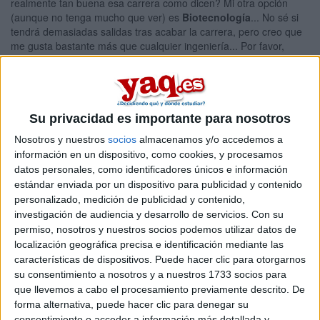
realmente tan buena esa carrera como dicen? Mi otra opción
(aunque no tenga mucho que ver) es
Biotecnología
... No sé si
tendrá demasiadas salidas tras acabar la carrera, pero creo que
me gusta bastante más que cualquier ingeniería... Por favor,
¿alguien podía ayudarme?
Blog de Lunna
Comentarios
Su privacidad es importante para nosotros
Nosotros y nuestros
socios
almacenamos y/o accedemos a
información en un dispositivo, como cookies, y procesamos
datos personales, como identificadores únicos e información
estándar enviada por un dispositivo para publicidad y contenido
personalizado, medición de publicidad y contenido,
Kabilian
investigación de audiencia y desarrollo de servicios.
Con su
23rd feb 2010
permiso, nosotros y nuestros socios podemos utilizar datos de
localización geográfica precisa e identificación mediante las
¡Hola! Yo creo que deberías
características de dispositivos. Puede hacer clic para otorgarnos
¡Hola!
su consentimiento a nosotros y a nuestros 1733 socios para
que llevemos a cabo el procesamiento previamente descrito. De
Yo creo que deberías estudiar lo que más te guste, ten en cuenta
forma alternativa, puede hacer clic para denegar su
que después te tendrás que dedicar a ello durante bastantes
consentimiento o acceder a información más detallada y