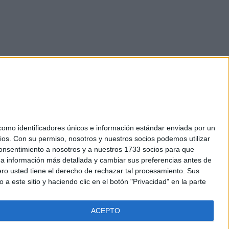
mo identificadores únicos e información estándar enviada por un
ios.
Con su permiso, nosotros y nuestros socios podemos utilizar
okies
 consentimiento a nosotros y a nuestros 1733 socios para que
el. +34 91 593 2767
 a información más detallada y cambiar sus preferencias antes de
o usted tiene el derecho de rechazar tal procesamiento. Sus
a este sitio y haciendo clic en el botón "Privacidad" en la parte
ACEPTO