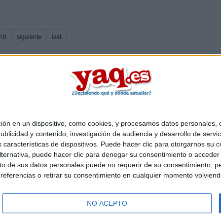
rent)
10
siguiente
last
 en un dispositivo, como cookies, y procesamos datos personales, co
Quiénes somos
|
Contactar
|
Anúnciate
blicidad y contenido, investigación de audiencia y desarrollo de servic
o legal
|
Politica de privacidad
|
Condiciones generales
|
Política de co
as características de dispositivos. Puede hacer clic para otorgarnos su
s Mediterráneo S.L.
- Diego de León 47 - 28006 Madrid [ESPAÑA] - T
ternativa, puede hacer clic para denegar su consentimiento o acceder
 de sus datos personales puede no requerir de su consentimiento, per
referencias o retirar su consentimiento en cualquier momento volviendo 
NO ACEPTO