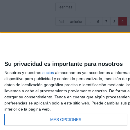
leer más
(cur
first
anterior
...
6
7
8
9
Su privacidad es importante para nosotros
Nosotros y nuestros
socios
almacenamos y/o accedemos a información
dispositivo para publicidad y contenido personalizado, medición de pu
Avis
datos de localización geográfica precisa e identificación mediante l
© 2003-2026
Compá
llevemos a cabo el procesamiento previamente descrito. De forma al
otorgar su consentimiento.
Tenga en cuenta que algún procesamiento
preferencias se aplicarán solo a este sitio web. Puede cambiar sus p
inferior de la página web.
MÁS OPCIONES