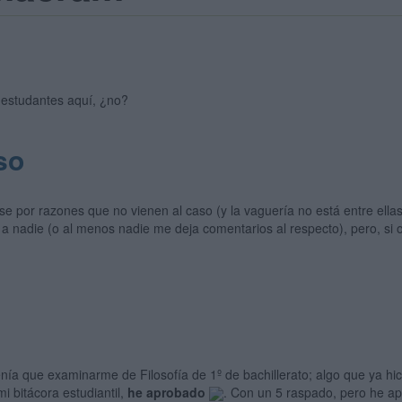
 estudantes aquí, ¿no?
so
se por razones que no vienen al caso (y la vaguería no está entre ell
a a nadie (o al menos nadie me deja comentarios al respecto), pero, si
nía que examinarme de Filosofía de 1º de bachillerato; algo que ya h
mi bitácora estudiantil,
he aprobado
. Con un 5 raspado, pero he a