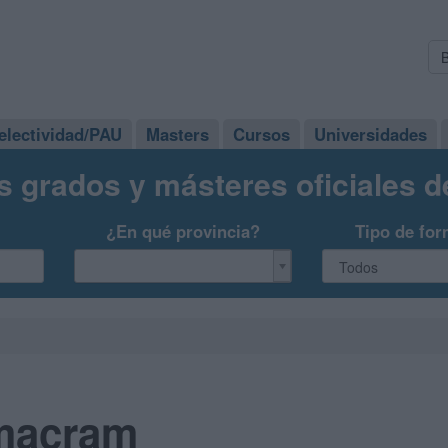
electividad/PAU
Masters
Cursos
Universidades
s grados y másteres oficiales 
¿En qué provincia?
Tipo de for
 macram