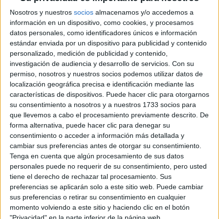
conseguido sacarla. Pero hago todo lo posible, ¡palabra!
Nosotros y nuestros
socios
almacenamos y/o accedemos a
2 comentarios
leer más
información en un dispositivo, como cookies, y procesamos
datos personales, como identificadores únicos e información
Pues empiezo
estándar enviada por un dispositivo para publicidad y contenido
personalizado, medición de publicidad y contenido,
investigación de audiencia y desarrollo de servicios.
Con su
macram 02/07/2008
Quizá éste sea el peor momento para empezar una bitácora
permiso, nosotros y nuestros socios podemos utilizar datos de
sobre el mundo estudiantil, por aquello de las vacaciones y tal.
localización geográfica precisa e identificación mediante las
Pero se hará lo posible por mantenerla actualizada y tal; aquí
características de dispositivos. Puede hacer clic para otorgarnos
contaré fundamentalmente mis idas de olla en torno a mi mundo
su consentimiento a nosotros y a nuestros 1733 socios para
estudiantil. Aunque me temo que hasta septiembre,
ná de ná
:-P
que llevemos a cabo el procesamiento previamente descrito. De
forma alternativa, puede hacer clic para denegar su
leer más
consentimiento o acceder a información más detallada y
cambiar sus preferencias antes de otorgar su consentimiento.
(current)
first
anterior
...
6
7
8
9
10
Tenga en cuenta que algún procesamiento de sus datos
personales puede no requerir de su consentimiento, pero usted
tiene el derecho de rechazar tal procesamiento. Sus
preferencias se aplicarán solo a este sitio web. Puede cambiar
sus preferencias o retirar su consentimiento en cualquier
momento volviendo a este sitio y haciendo clic en el botón
"Privacidad" en la parte inferior de la página web.