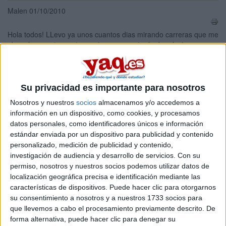
Malen 01/10/2010
Hola todos! LLevo ya unos cuantos dias mirando carreras que me
abran las puertas a otros paises y encontre la de relaciones
internacionales. Aunque estoy estudiando un bachillerato
cientifico estoy totalmente convencida de que no quiero hacer
una carrera de esa rama. Por eso, me gustaria saber si alguien
conoce esta carrera. Tambien me gustaria saber en que
Su privacidad es importante para nosotros
universidades españolas ( a ser posible publicas) se puede
Nosotros y nuestros
socios
almacenamos y/o accedemos a
estudiar y las salidas profesionales que tiene. Os agradeceria
información en un dispositivo, como cookies, y procesamos
mucho vuestra ayuda. La verdad es que nunca me habia parado
datos personales, como identificadores únicos e información
a pensar que es lo que queria estudiar y es ahora cuando me he
dado cuenta de que tampoco falta tanto tiempo para empezar
estándar enviada por un dispositivo para publicidad y contenido
con los papeleos de las prematriculas y demas. Muchas gracias a
personalizado, medición de publicidad y contenido,
todos y un beso.
investigación de audiencia y desarrollo de servicios.
Con su
permiso, nosotros y nuestros socios podemos utilizar datos de
Blog de Malen
localización geográfica precisa e identificación mediante las
características de dispositivos. Puede hacer clic para otorgarnos
Comentarios
su consentimiento a nosotros y a nuestros 1733 socios para
que llevemos a cabo el procesamiento previamente descrito. De
forma alternativa, puede hacer clic para denegar su