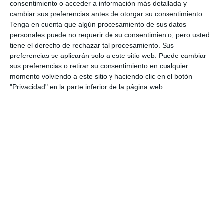
consentimiento o acceder a información más detallada y
cambiar sus preferencias antes de otorgar su consentimiento.
Tenga en cuenta que algún procesamiento de sus datos
nessy
personales puede no requerir de su consentimiento, pero usted
4th oct 2010
tiene el derecho de rechazar tal procesamiento. Sus
preferencias se aplicarán solo a este sitio web. Puede cambiar
RRII
sus preferencias o retirar su consentimiento en cualquier
momento volviendo a este sitio y haciendo clic en el botón
Holaa!! Eres la primera persona que escucho que también quiere
"Privacidad" en la parte inferior de la página web.
estudiar RRII. Verás yo estoy en 2º de bach y me llama mucho
esta carrera desde 4º de la ESO, por esta razón me he informado
sobre ella en varias universidades, la verdad esque no hay
muchas universidades donde la impartan, esta carrera solo la
prodrñas encontrar en universidades de Madrid, lo malo esque
en casi todas donde se da la carrera son privadas, la única
pública es la Universidad complutense de MAdrid.
http://www.ucm.es/pags.php?
tp=Grados%20adaptados%20al%20Espacio%20Europe...
aquí podrás encontrar mas info sobre la carrera ;)
Espero haberte ayudado con lo poco que se :)
Saludos!!