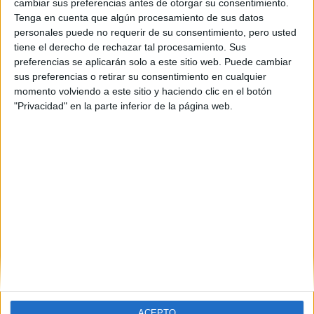
cambiar sus preferencias antes de otorgar su consentimiento.
a malta de cabeza
Tenga en cuenta que algún procesamiento de sus datos
personales puede no requerir de su consentimiento, pero usted
7th jun 2007
tiene el derecho de rechazar tal procesamiento. Sus
malta
preferencias se aplicarán solo a este sitio web. Puede cambiar
sus preferencias o retirar su consentimiento en cualquier
pues s me gustaria ir ya conociendo a alguien mi msn es
momento volviendo a este sitio y haciendo clic en el botón
xico_al_ordenador_16@msn.com
"Privacidad" en la parte inferior de la página web.
delfresno22 (no verificado)
7th jun 2007
hooolaaa! yo m voy a st.
hooolaaa! yo m voy a st. julians del 5 de agosto al 1 de
setiembre! a un apartamento compartido no se mas jajaj...
ACEPTO