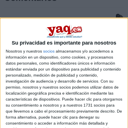
victornanu
1st jun 2007
Su privacidad es importante para nosotros
Hola! soy victor, a mi
Nosotros y nuestros
socios
almacenamos y/o accedemos a
información en un dispositivo, como cookies, y procesamos
Hola! soy victor, a mi tambien me han dado la beca, creo que ire
datos personales, como identificadores únicos e información
o a Malta o a Brisbane ( australia)
estándar enviada por un dispositivo para publicidad y contenido
He estado mirando los cursos y para las semanas del 20 de
personalizado, medición de publicidad y contenido,
agosto al 8 de setiembre son unos 1200 a malta i 2100 a
investigación de audiencia y desarrollo de servicios.
Con su
australia.
permiso, nosotros y nuestros socios podemos utilizar datos de
Haber si alguien se anima que si somos dos da menos cague.
localización geográfica precisa e identificación mediante las
características de dispositivos. Puede hacer clic para otorgarnos
Sed buenos!
su consentimiento a nosotros y a nuestros 1731 socios para
que llevemos a cabo el procesamiento previamente descrito. De
forma alternativa, puede hacer clic para denegar su
consentimiento o acceder a información más detallada y