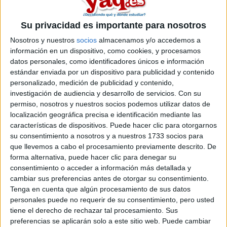
Comentarios
Su privacidad es importante para nosotros
Nosotros y nuestros
socios
almacenamos y/o accedemos a
información en un dispositivo, como cookies, y procesamos
datos personales, como identificadores únicos e información
estándar enviada por un dispositivo para publicidad y contenido
personalizado, medición de publicidad y contenido,
Beto
investigación de audiencia y desarrollo de servicios.
Con su
12th ago 2007
permiso, nosotros y nuestros socios podemos utilizar datos de
hola, pues todo depende de
localización geográfica precisa e identificación mediante las
características de dispositivos. Puede hacer clic para otorgarnos
hola, pues todo depende de lo q a ti te guste y el futuro q quieras.
su consentimiento a nosotros y a nuestros 1733 socios para
xo si preguntas, sera q quieres tener opiniones, jeje, te doy la
que llevemos a cabo el procesamiento previamente descrito. De
mia.
forma alternativa, puede hacer clic para denegar su
consentimiento o acceder a información más detallada y
Magisterio, muy facil la carrera, complicado el trabajo. Te tienes
que sacar oposiciones o tener un buen enchufe en un colegio
cambiar sus preferencias antes de otorgar su consentimiento.
privado o concertado, si no es bastante chunga la cosa.
Tenga en cuenta que algún procesamiento de sus datos
personales puede no requerir de su consentimiento, pero usted
Enfermeria, carrera tb corta, pero q requiere empollar +, con
tiene el derecho de rechazar tal procesamiento. Sus
buenas salidas (creo!) y no esta mal pagado, eso si q la sangre
preferencias se aplicarán solo a este sitio web. Puede cambiar
no te de miedo ni mucho asco, q si no mal rollo.