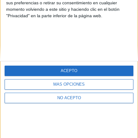
sus preferencias o retirar su consentimiento en cualquier
y no te preocupes q aun te queda un curso + para pensar.
momento volviendo a este sitio y haciendo clic en el botón
"Privacidad" en la parte inferior de la página web.
ACEPTO
Quiénes somos
|
Contactar
|
Anúnciate
Aviso legal
|
Politica de privacidad
|
Condiciones generales
|
Política
de cookies
MÁS OPCIONES
© 2003-2026
Compás Mediterráneo S.L.
- Diego de León 47 - 28006
Madrid [ESPAÑA] - Tel. +34 91 593 2767
NO ACEPTO