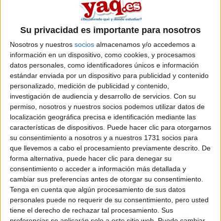
oposiciones, másters o postgrados que podría hacer...
Comentadme porfa! Y gracias! :)
Blog de nereavioque
Su privacidad es importante para nosotros
Nosotros y nuestros
socios
almacenamos y/o accedemos a
Comentarios
información en un dispositivo, como cookies, y procesamos
datos personales, como identificadores únicos e información
estándar enviada por un dispositivo para publicidad y contenido
personalizado, medición de publicidad y contenido,
investigación de audiencia y desarrollo de servicios.
Con su
permiso, nosotros y nuestros socios podemos utilizar datos de
nereavioque
localización geográfica precisa e identificación mediante las
14th jun 2009
características de dispositivos. Puede hacer clic para otorgarnos
LADE
su consentimiento a nosotros y a nuestros 1731 socios para
que llevemos a cabo el procesamiento previamente descrito. De
Hola de nuevo! Si podéis facilitar también información sobre
forma alternativa, puede hacer clic para denegar su
ADMINISTRACION Y DIRECCION DE EMPRESAS os lo
consentimiento o acceder a información más detallada y
agradecería la verdad, porque estoy dudando también entre está
cambiar sus preferencias antes de otorgar su consentimiento.
carrera. Me gustaría saber sobretodo el nivel de dificultad (hablo
Tenga en cuenta que algún procesamiento de sus datos
de ADE solo, sin ninguna doble titulación) y si te permite tener
personales puede no requerir de su consentimiento, pero usted
vida social más allá de loa estudios, es decir, salir de vez en
tiene el derecho de rechazar tal procesamiento. Sus
cuando por la noche, algún que otro diilla sin estudiar... jeje es
preferencias se aplicarán solo a este sitio web. Puede cambiar