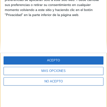
que de verdad, me gusta mucho esta carrera pero no podría
sus preferencias o retirar su consentimiento en cualquier
soportarla si se me hiciera muy pesada! Contestadme porfavor,
momento volviendo a este sitio y haciendo clic en el botón
que es muuuy importante para mi! Un besito y gracias
"Privacidad" en la parte inferior de la página web.
anticipadas!
ACEPTO
Quiénes somos
|
Contactar
|
Anúnciate
Aviso legal
|
Politica de privacidad
|
Condiciones generales
|
Política
MÁS OPCIONES
de cookies
© 2003-2026
Compás Mediterráneo S.L.
- Diego de León 47 - 28006
NO ACEPTO
Madrid [ESPAÑA] - Tel. +34 91 593 2767