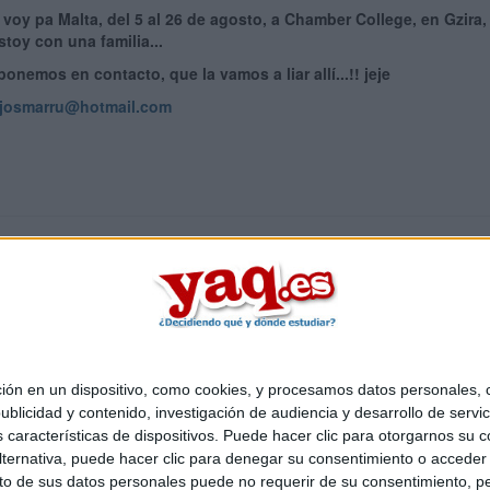
 voy pa Malta, del 5 al 26 de agosto, a Chamber College, en Gzira
stoy con una familia...
ponemos en contacto, que la vamos a liar allí...!! jeje
josmarru@hotmail.com
 en un dispositivo, como cookies, y procesamos datos personales, co
Quiénes somos
|
Contactar
|
Anúnciate
blicidad y contenido, investigación de audiencia y desarrollo de servic
egal
|
Politica de privacidad
|
Condiciones generales
|
Política de
as características de dispositivos. Puede hacer clic para otorgarnos su
 Mediterráneo S.L.
- Diego de León 47 - 28006 Madrid [ESPAÑA] - 
ternativa, puede hacer clic para denegar su consentimiento o acceder
 de sus datos personales puede no requerir de su consentimiento, per