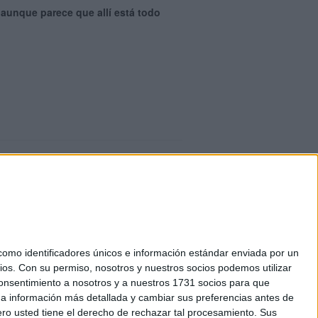
, aunque parece que allí está todo
mo identificadores únicos e información estándar enviada por un
ios.
Con su permiso, nosotros y nuestros socios podemos utilizar
 cookies
 consentimiento a nosotros y a nuestros 1731 socios para que
Tel. +34 91 593 2767
 a información más detallada y cambiar sus preferencias antes de
o usted tiene el derecho de rechazar tal procesamiento. Sus