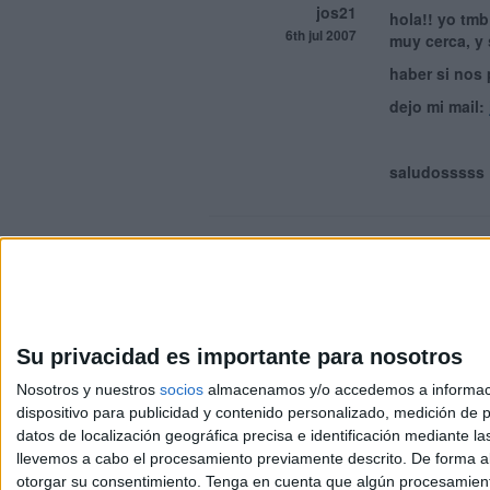
jos21
hola!! yo tmb
6th jul 2007
muy cerca, y 
haber si nos 
dejo mi mail:
saludosssss
Su privacidad es importante para nosotros
Nosotros y nuestros
socios
almacenamos y/o accedemos a información
dispositivo para publicidad y contenido personalizado, medición de pu
Aviso l
datos de localización geográfica precisa e identificación mediante l
© 2003-2026
Compás
llevemos a cabo el procesamiento previamente descrito. De forma al
otorgar su consentimiento.
Tenga en cuenta que algún procesamiento