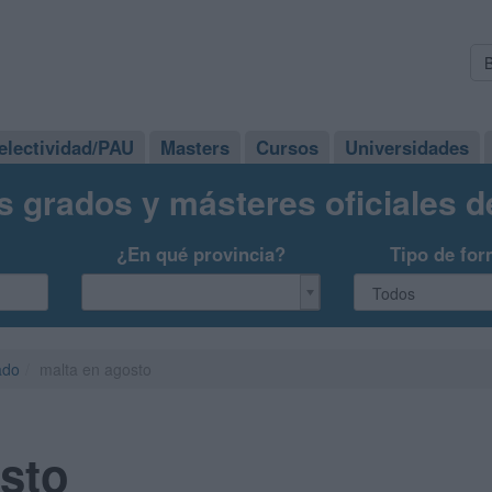
electividad/PAU
Masters
Cursos
Universidades
s grados y másteres oficiales 
¿En qué provincia?
Tipo de for
ado
malta en agosto
sto