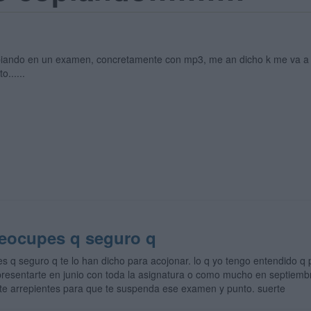
piando en un examen, concretamente con mp3, me an dicho k me va a ap
o......
reocupes q seguro q
s q seguro q te lo han dicho para acojonar. lo q yo tengo entendido q 
presentarte en junio con toda la asignatura o como mucho en septiembr
 te arrepientes para que te suspenda ese examen y punto. suerte