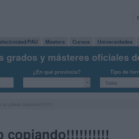
electividad/PAU
Masters
Cursos
Universidades
s grados y másteres oficiales 
¿En qué provincia?
Tipo de for
 an pillado copiando!!!!!!!!!!
 copiando!!!!!!!!!!