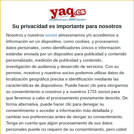
Blog de RosarioBornes
Comentarios
Su privacidad es importante para nosotros
Nosotros y nuestros
socios
almacenamos y/o accedemos a
información en un dispositivo, como cookies, y procesamos
datos personales, como identificadores únicos e información
estándar enviada por un dispositivo para publicidad y contenido
RosarioBornes
personalizado, medición de publicidad y contenido,
28th oct 2010
investigación de audiencia y desarrollo de servicios.
Con su
permiso, nosotros y nuestros socios podemos utilizar datos de
Por favor si pueden responder mi
localización geográfica precisa e identificación mediante las
preg estare muy agradecida!
características de dispositivos. Puede hacer clic para otorgarnos
su consentimiento a nosotros y a nuestros 1731 socios para
:D
que llevemos a cabo el procesamiento previamente descrito. De
forma alternativa, puede hacer clic para denegar su
�
consentimiento o acceder a información más detallada y
RO
cambiar sus preferencias antes de otorgar su consentimiento.
Tenga en cuenta que algún procesamiento de sus datos
personales puede no requerir de su consentimiento, pero usted