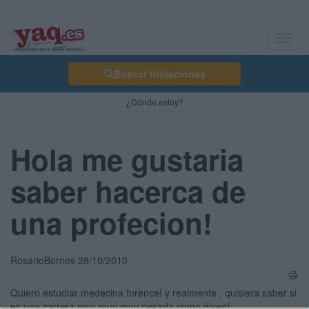
Toggl
navig
Buscar titulaciones
¿Dónde estoy?
Hola me gustaria
saber hacerca de
una profecion!
RosarioBornes 28/10/2010
Quiero estudiar medecina forence! y realmente , quisiera saber si
es una carrera muy muy muy pesada como dicen!