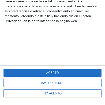
tiene el derecho de rechazar tal procesamiento. Sus
preferencias se aplicarán solo a este sitio web. Puede cambiar
Rinoa-sama
sus preferencias o retirar su consentimiento en cualquier
21st jul 2011
momento volviendo a este sitio y haciendo clic en el botón
"Privacidad" en la parte inferior de la página web.
Con esas faltas de
Con esas faltas de ortografía, mejor que entres en la escuela otra
vez.
ACEPTO
MÁS OPCIONES
Quiénes somos
|
Contactar
|
Anúnciate
Aviso legal
|
Politica de privacidad
|
Condiciones generales
|
Política
de cookies
NO ACEPTO
© 2003-2026
Compás Mediterráneo S.L.
- Diego de León 47 - 28006
Madrid [ESPAÑA] - Tel. +34 91 593 2767