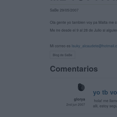
SaBe 29/05/2007
Ola gente yo tambien voy pa Malta me co
Me ire desde el 9 al 28 de Julio si algu
Mi correo es
Isuky_alcaudete@hotmail.
Blog de SaBe
Comentarios
yo tb v
glorya
hola! me llamo
2nd jun 2007
alli, estoy se