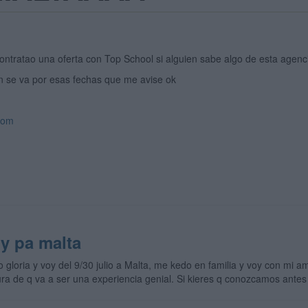
ntratao una oferta con Top School si alguien sabe algo de esta agenc
ien se va por esas fechas que me avise ok
com
oy pa malta
 gloria y voy del 9/30 julio a Malta, me kedo en familia y voy con m
gura de q va a ser una experiencia genial. Si kieres q conozcamos ante