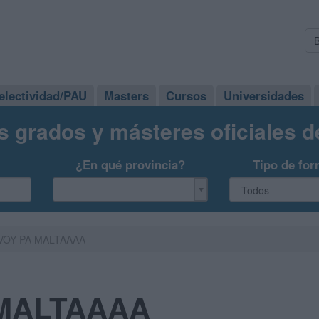
electividad/PAU
Masters
Cursos
Universidades
s grados y másteres oficiales 
¿En qué provincia?
Tipo de for
VOY PA MALTAAAA
 MALTAAAA