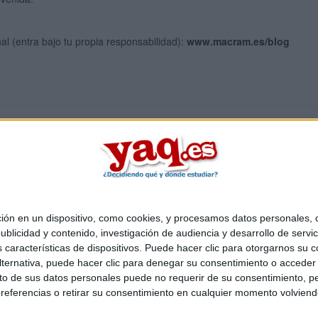
al (entra bajo tu propia responsabilidad):
www.macram.es/blog
 en un dispositivo, como cookies, y procesamos datos personales, co
Quiénes somos
|
Contactar
|
Anúnciate
blicidad y contenido, investigación de audiencia y desarrollo de servic
o legal
|
Politica de privacidad
|
Condiciones generales
|
Política de co
as características de dispositivos. Puede hacer clic para otorgarnos su
s Mediterráneo S.L.
- Diego de León 47 - 28006 Madrid [ESPAÑA] - T
ternativa, puede hacer clic para denegar su consentimiento o acceder
 de sus datos personales puede no requerir de su consentimiento, per
referencias o retirar su consentimiento en cualquier momento volviendo 