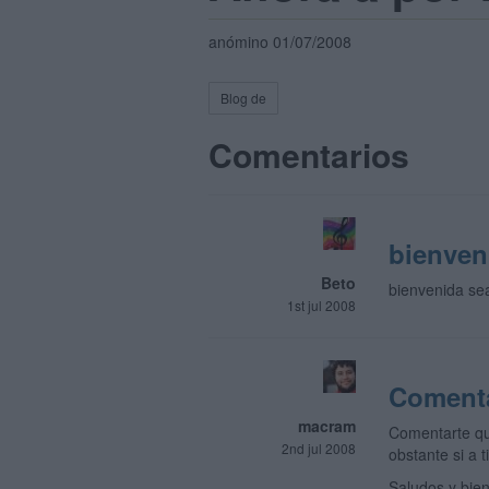
anómino 01/07/2008
Blog de
Comentarios
bienven
Beto
bienvenida sea
1st jul 2008
Comenta
macram
Comentarte qu
2nd jul 2008
obstante si a 
Saludos y bie