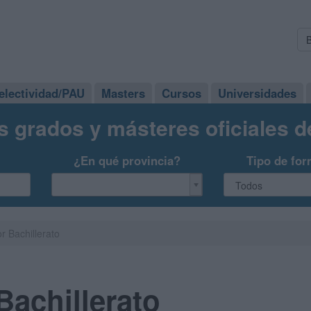
electividad/PAU
Masters
Cursos
Universidades
s grados y másteres oficiales 
¿En qué provincia?
Tipo de for
r Bachillerato
Bachillerato