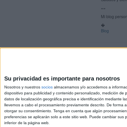
==
Mi blog person
�
Blog
Su privacidad es importante para nosotros
Nosotros y nuestros
socios
almacenamos y/o accedemos a información
dispositivo para publicidad y contenido personalizado, medición de pu
Avis
datos de localización geográfica precisa e identificación mediante l
© 2003-2026
Compá
llevemos a cabo el procesamiento previamente descrito. De forma al
otorgar su consentimiento.
Tenga en cuenta que algún procesamiento
preferencias se aplicarán solo a este sitio web. Puede cambiar sus p
inferior de la página web.