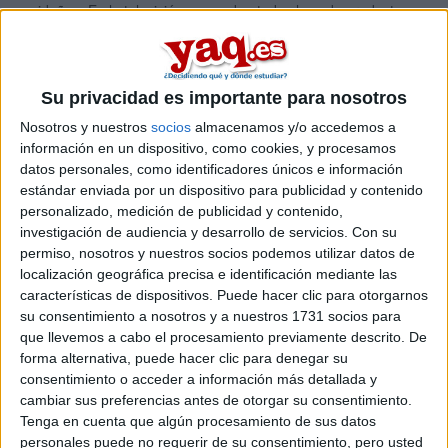
navideños. En la televisión se venden toda clase de productos
tangibles y regalables, casi han desaparecido las aseguradoras y
los bancos de la parrila publicitaria televisiva. ¿A quién se le
ocurre regalar una cuenta al nosécuántos por ciento TAE en el
banco de Matias Prats? También las emisoras de radio venden
Su privacidad es importante para nosotros
móviles de decimoquinta generación y exóticas fragancias con
Nosotros y nuestros
socios
almacenamos y/o accedemos a
nombres de ilustres y famosos. La gente se lanza a la calle en
información en un dispositivo, como cookies, y procesamos
busca del regalo perfecto, ese que nos han vendido el fin de
semana en el suplemento navideño de algún periódico burgués
datos personales, como identificadores únicos e información
de tirada nacional.
estándar enviada por un dispositivo para publicidad y contenido
personalizado, medición de publicidad y contenido,
leer más
investigación de audiencia y desarrollo de servicios.
Con su
permiso, nosotros y nuestros socios podemos utilizar datos de
Jonah Peretti Vs Nike
localización geográfica precisa e identificación mediante las
características de dispositivos. Puede hacer clic para otorgarnos
SuLeS 29/11/2006
su consentimiento a nosotros y a nuestros 1731 socios para
Hola
chic@s
.
que llevemos a cabo el procesamiento previamente descrito. De
forma alternativa, puede hacer clic para denegar su
El otro día estaba dando una vuelta por la página rebelion.org y
consentimiento o acceder a información más detallada y
descubrí un artículo que me llamó mucho la atención. El texto iba
cambiar sus preferencias antes de otorgar su consentimiento.
sobre una conversación por correspondencia electrónica entre un
Tenga en cuenta que algún procesamiento de sus datos
usuario y la marca deportiva “Nike(fueran de oro)”. Entre las
muchas campañas de marketing que esta marca lanza casi a
personales puede no requerir de su consentimiento, pero usted