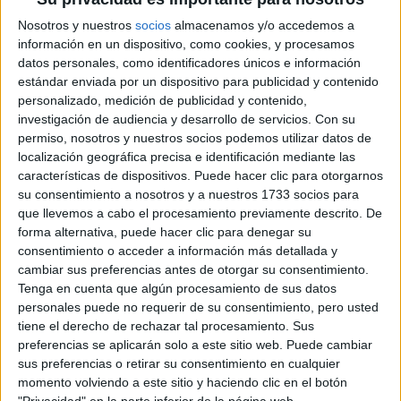
Dónde se estudia
Nosotros y nuestros
socios
almacenamos y/o accedemos a
Descripción
información en un dispositivo, como cookies, y procesamos
datos personales, como identificadores únicos e información
Usuarios interesados
estándar enviada por un dispositivo para publicidad y contenido
personalizado, medición de publicidad y contenido,
Diseño de Productos en los foros
investigación de audiencia y desarrollo de servicios.
Con su
Diseño industrial vs ingenieria de diseño industrial y desarrollo del
permiso, nosotros y nuestros socios podemos utilizar datos de
producto
localización geográfica precisa e identificación mediante las
Doble grado ingeniería diseño industrial + ingeniería mecánica
características de dispositivos. Puede hacer clic para otorgarnos
PERIODO DE BECAS EN URJC
su consentimiento a nosotros y a nuestros 1733 socios para
Traslado de expediente con la misma carrera.
que llevemos a cabo el procesamiento previamente descrito. De
forma alternativa, puede hacer clic para denegar su
Diseño de Productos - Contenido y
consentimiento o acceder a información más detallada y
salidas laborales
cambiar sus preferencias antes de otorgar su consentimiento.
Tenga en cuenta que algún procesamiento de sus datos
personales puede no requerir de su consentimiento, pero usted
tiene el derecho de rechazar tal procesamiento. Sus
preferencias se aplicarán solo a este sitio web. Puede cambiar
sus preferencias o retirar su consentimiento en cualquier
momento volviendo a este sitio y haciendo clic en el botón