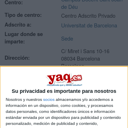
Centro:
de Déu
Tipo de centro:
Centro Adscrito Privado
Adscrito a:
Universitat de Barcelona
Lugar donde se
Sede
imparte:
C/ Miret i Sans 10-16
Dirección:
08034 Barcelona
Barcelona
Recibir más
Su privacidad es importante para nosotros
información
Nosotros y nuestros
socios
almacenamos y/o accedemos a
información en un dispositivo, como cookies, y procesamos
datos personales, como identificadores únicos e información
Rellena este formulario con tus datos y un texto con las
estándar enviada por un dispositivo para publicidad y contenido
preguntas que quieres hacer. Al pulsar el botón de enviar,
personalizado, medición de publicidad y contenido,
los datos y la pregunta que has introducido se enviarán