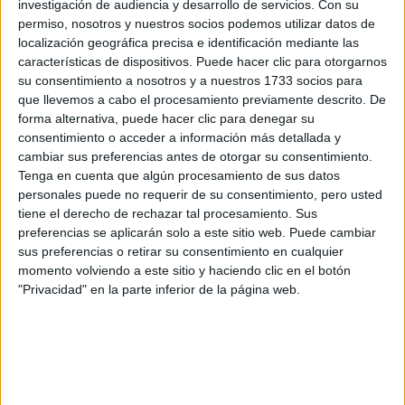
investigación de audiencia y desarrollo de servicios.
Con su
por correo electrónico al centro educativo para que te
permiso, nosotros y nuestros socios podemos utilizar datos de
respondan ellos directamente.
localización geográfica precisa e identificación mediante las
Tu nombre:
*
características de dispositivos. Puede hacer clic para otorgarnos
su consentimiento a nosotros y a nuestros 1733 socios para
que llevemos a cabo el procesamiento previamente descrito. De
Tus apellidos:
*
forma alternativa, puede hacer clic para denegar su
consentimiento o acceder a información más detallada y
Tu email:
*
cambiar sus preferencias antes de otorgar su consentimiento.
Tenga en cuenta que algún procesamiento de sus datos
personales puede no requerir de su consentimiento, pero usted
¿Qué quieres preguntar?
*
tiene el derecho de rechazar tal procesamiento. Sus
preferencias se aplicarán solo a este sitio web. Puede cambiar
sus preferencias o retirar su consentimiento en cualquier
momento volviendo a este sitio y haciendo clic en el botón
"Privacidad" en la parte inferior de la página web.
Escribe aquí las dudas o preguntas que te gustaría que te
respondieran: plazos de preinscripción, precios, plazas
disponibles…:
Acepto los
términos y condiciones
y la
política de