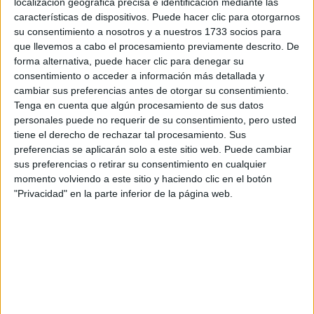
localización geográfica precisa e identificación mediante las
características de dispositivos. Puede hacer clic para otorgarnos
Tus apellidos:
*
su consentimiento a nosotros y a nuestros 1733 socios para
que llevemos a cabo el procesamiento previamente descrito. De
Tu email:
*
forma alternativa, puede hacer clic para denegar su
consentimiento o acceder a información más detallada y
cambiar sus preferencias antes de otorgar su consentimiento.
¿Qué quieres preguntar?
*
Tenga en cuenta que algún procesamiento de sus datos
personales puede no requerir de su consentimiento, pero usted
tiene el derecho de rechazar tal procesamiento. Sus
preferencias se aplicarán solo a este sitio web. Puede cambiar
sus preferencias o retirar su consentimiento en cualquier
momento volviendo a este sitio y haciendo clic en el botón
"Privacidad" en la parte inferior de la página web.
Escribe aquí las dudas o preguntas que te gustaría que te
respondieran: plazos de preinscripción, precios, plazas
disponibles…:
Acepto los
términos y condiciones
y la
política de
privacidad
:
*