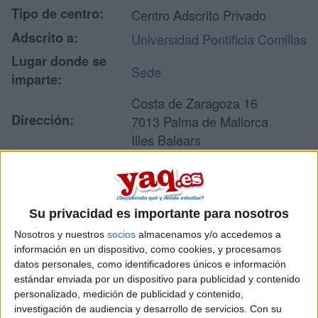
Tipo de centro:
Centro Adscrito Privado
Adscrito a:
Universidad Pontificia Comillas
Lugar donde se
Sede
imparte:
Costa de Zaragoza 16
Dirección:
7013 Palma de Mallorca
Illes Balears
Recibir más
Su privacidad es importante para nosotros
información
Nosotros y nuestros
socios
almacenamos y/o accedemos a
información en un dispositivo, como cookies, y procesamos
Rellena este formulario con tus datos y un texto con las
datos personales, como identificadores únicos e información
preguntas que quieres hacer. Al pulsar el botón de enviar,
estándar enviada por un dispositivo para publicidad y contenido
los datos y la pregunta que has introducido se enviarán
personalizado, medición de publicidad y contenido,
por correo electrónico al centro educativo para que te
investigación de audiencia y desarrollo de servicios.
Con su
respondan ellos directamente.