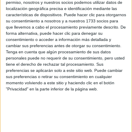
permiso, nosotros y nuestros socios podemos utilizar datos de
Tu nombre:
*
localización geográfica precisa e identificación mediante las
características de dispositivos. Puede hacer clic para otorgarnos
su consentimiento a nosotros y a nuestros 1733 socios para
Tus apellidos:
*
que llevemos a cabo el procesamiento previamente descrito. De
forma alternativa, puede hacer clic para denegar su
Tu email:
*
consentimiento o acceder a información más detallada y
cambiar sus preferencias antes de otorgar su consentimiento.
Tenga en cuenta que algún procesamiento de sus datos
¿Qué quieres preguntar?
*
personales puede no requerir de su consentimiento, pero usted
tiene el derecho de rechazar tal procesamiento. Sus
preferencias se aplicarán solo a este sitio web. Puede cambiar
sus preferencias o retirar su consentimiento en cualquier
momento volviendo a este sitio y haciendo clic en el botón
"Privacidad" en la parte inferior de la página web.
Escribe aquí las dudas o preguntas que te gustaría que te
respondieran: plazos de preinscripción, precios, plazas
disponibles…:
Acepto los
términos y condiciones
y la
política de
privacidad
:
*