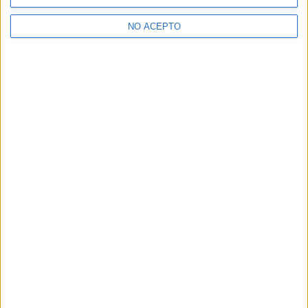
>> Residencias de estudiantes y colegios mayores en Illes
Balears
NO ACEPTO
¿Decidiendo si estudiar esto?
Pídeles información ¡GRATIS!
Mapa
+
−