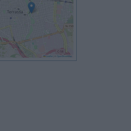
Leaflet
|
©
OpenStreetMap