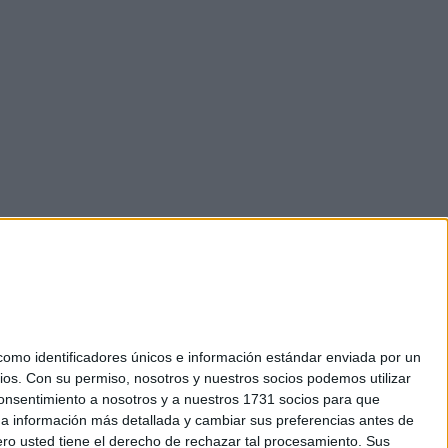
mo identificadores únicos e información estándar enviada por un
ios.
Con su permiso, nosotros y nuestros socios podemos utilizar
okies
 consentimiento a nosotros y a nuestros 1731 socios para que
el. +34 91 593 2767
 a información más detallada y cambiar sus preferencias antes de
o usted tiene el derecho de rechazar tal procesamiento. Sus