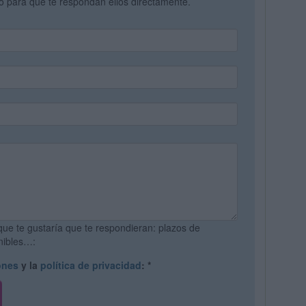
vo para que te respondan ellos directamente.
que te gustaría que te respondieran: plazos de
onibles…:
ones
y la
política de privacidad
:
*