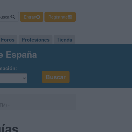
Buscar
Entrar
Regístrate
Foros
Profesiones
Tienda
de España
mación:
ITM) -
gías