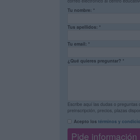
correo electrónico al centro educati
Tu nombre:
*
Tus apellidos:
*
Tu email:
*
¿Qué quieres preguntar?
*
Escribe aquí las dudas o preguntas 
preinscripción, precios, plazas disp
Acepto los
términos y condici