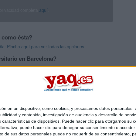
 privacidad completa
aquí
.
s como ésta?
dia: Pincha aquí para ver todas las opciones
sitario en Barcelona?
os mayores en Barcelona
 en un dispositivo, como cookies, y procesamos datos personales, co
Quiénes somos
|
Contactar
|
Anúnciate
blicidad y contenido, investigación de audiencia y desarrollo de servic
o legal
|
Politica de privacidad
|
Condiciones generales
|
Política de co
as características de dispositivos. Puede hacer clic para otorgarnos su
s Mediterráneo S.L.
- Diego de León 47 - 28006 Madrid [ESPAÑA] - T
ternativa, puede hacer clic para denegar su consentimiento o acceder
 de sus datos personales puede no requerir de su consentimiento, per