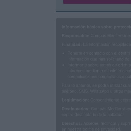
Información básica sobre protecci
Responsable:
Compás Mediterráneo 
Finalidad:
La información recopilada 
Ponerte en contacto con el centro
información que has solicitado de 
Informarte sobre temas de orienta
intereses mediante el boletín elec
comunicaciones comerciales o publ
Para lo anterior, se podrá utilizar c
teléfono, SMS, WhatsApp u otros med
Legitimación:
Consentimiento expres
Destinatarios:
Compás Mediterráneo 
centro destinatario de la solicitud.
Derechos:
Acceder, rectificar y sup
en nuestra polítia de privacidad.