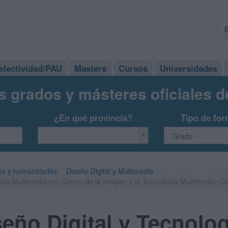
electividad/PAU
Masters
Cursos
Universidades
s grados y másteres oficiales 
¿En qué provincia?
Tipo de for
es y humanidades
Diseño Digital y Multimedia
ías Multimedia en: Centro de la Imagen y la Tecnología Multimedia (C
eño Digital y Tecnolo