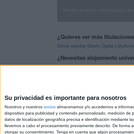
Puedes consultar nuestra política de
¿Quieres ver más titulacione
Dónde estudiar Diseño Digital y Multime
¿Necesitas alojamiento univer
>> Residencias de estudiantes y colegi
Su privacidad es importante para nosotros
Nosotros y nuestros
socios
almacenamos y/o accedemos a información
dispositivo para publicidad y contenido personalizado, medición de pu
Avis
datos de localización geográfica precisa e identificación mediante l
© 2003-2026
Compá
llevemos a cabo el procesamiento previamente descrito. De forma al
otorgar su consentimiento.
Tenga en cuenta que algún procesamiento