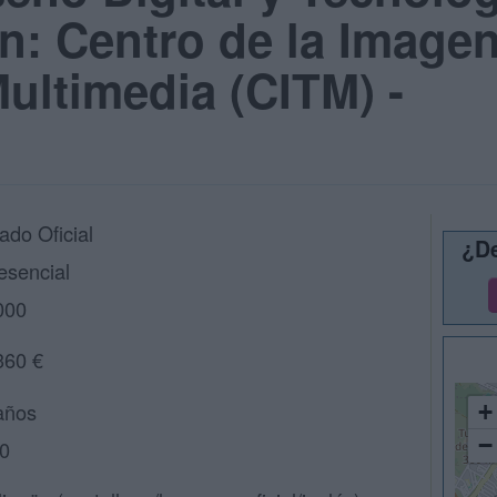
n: Centro de la Imagen
ultimedia (CITM) -
ado Oficial
¿De
esencial
000
360 €
años
+
−
0