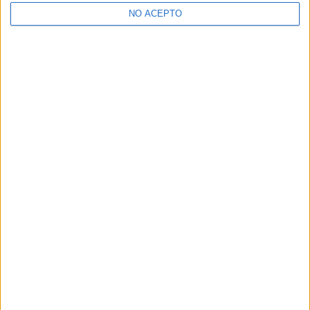
>> Residencias de estudiantes y colegios mayores en Madrid
NO ACEPTO
¿Decidiendo si estudiar esto?
Pídeles información ¡GRATIS!
Mapa
+
−