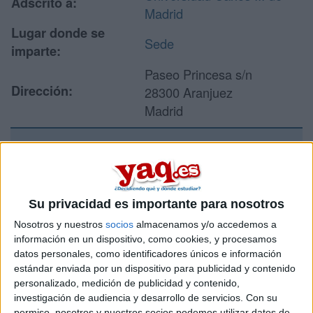
Adscrito a:
Madrid
Lugar donde se
Sede
imparte:
Paseo Princesa s/n
Dirección:
28300 Aranjuez
Madrid
Recibir más
información
Su privacidad es importante para nosotros
Nosotros y nuestros
socios
almacenamos y/o accedemos a
Rellena este formulario con tus datos y un texto con las
información en un dispositivo, como cookies, y procesamos
preguntas que quieres hacer. Al pulsar el botón de enviar,
datos personales, como identificadores únicos e información
los datos y la pregunta que has introducido se enviarán
por correo electrónico al centro educativo para que te
estándar enviada por un dispositivo para publicidad y contenido
respondan ellos directamente.
personalizado, medición de publicidad y contenido,
investigación de audiencia y desarrollo de servicios.
Con su
Tu nombre:
*
permiso, nosotros y nuestros socios podemos utilizar datos de