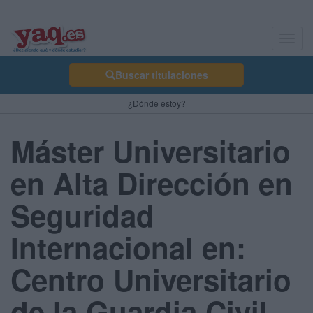
Toggl
navig
Buscar titulaciones
¿Dónde estoy?
Máster Universitario
en Alta Dirección en
Seguridad
Internacional en:
Centro Universitario
de la Guardia Civil -