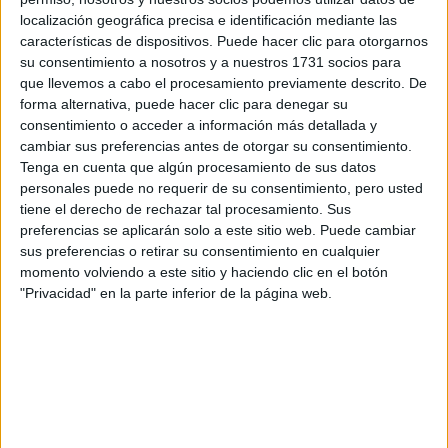
localización geográfica precisa e identificación mediante las
Tus apellidos:
*
características de dispositivos. Puede hacer clic para otorgarnos
su consentimiento a nosotros y a nuestros 1731 socios para
que llevemos a cabo el procesamiento previamente descrito. De
Tu email:
*
forma alternativa, puede hacer clic para denegar su
consentimiento o acceder a información más detallada y
cambiar sus preferencias antes de otorgar su consentimiento.
¿Qué quieres preguntar?
*
Tenga en cuenta que algún procesamiento de sus datos
personales puede no requerir de su consentimiento, pero usted
tiene el derecho de rechazar tal procesamiento. Sus
preferencias se aplicarán solo a este sitio web. Puede cambiar
sus preferencias o retirar su consentimiento en cualquier
momento volviendo a este sitio y haciendo clic en el botón
Escribe aquí las dudas o preguntas que te gustaría que te
"Privacidad" en la parte inferior de la página web.
respondieran: plazos de preinscripción, precios, plazas
disponibles…:
Acepto los
términos y condiciones
y la
política de
privacidad
:
*