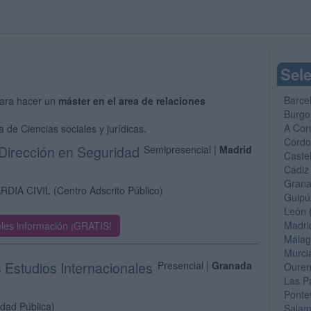
Sele
Barce
ara hacer un
máster en el area de relaciones
Burgo
A Cor
 de Ciencias sociales y jurídicas.
Córd
 Dirección en Seguridad
Semipresencial |
Madrid
Caste
Cádiz
Gran
RDIA CIVIL
(Centro Adscrito Público)
Guipú
León
Madri
les información ¡GRATIS!
Mála
Murci
s Estudios Internacionales
Presencial |
Granada
Oure
Las P
Ponte
idad Pública)
Sala