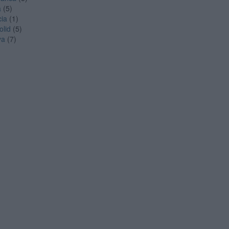
a
(5)
cia
(1)
olid
(5)
ya
(7)