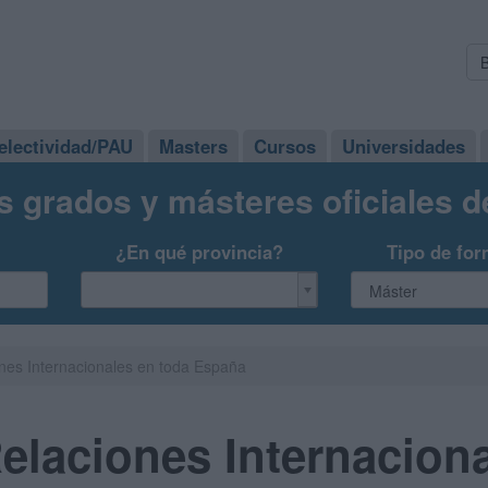
electividad/PAU
Masters
Cursos
Universidades
s grados y másteres oficiales 
¿En qué provincia?
Tipo de for
nes Internacionales en toda España
elaciones Internaciona