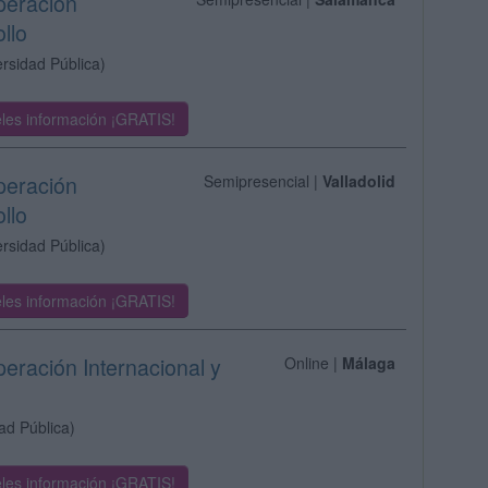
peración
llo
ersidad Pública)
les información ¡GRATIS!
peración
Semipresencial |
Valladolid
llo
ersidad Pública)
les información ¡GRATIS!
peración Internacional y
Online |
Málaga
ad Pública)
les información ¡GRATIS!