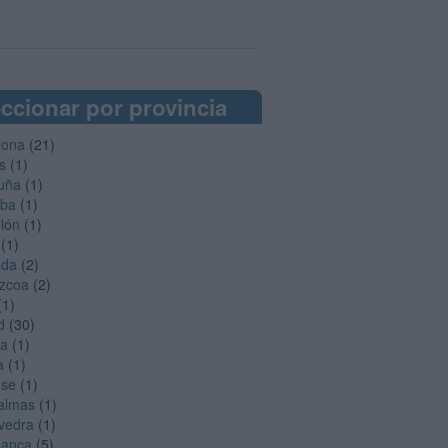
ccionar por provincia
lona
(21)
s
(1)
uña
(1)
oba
(1)
llón
(1)
(1)
ada
(2)
zcoa
(2)
(1)
d
(30)
ga
(1)
a
(1)
nse
(1)
almas
(1)
vedra
(1)
manca
(5)