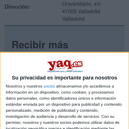
Universitario, s/n
Dirección:
47005 Valladolid
Valladolid
Recibir más
información
Rellena este formulario con tus datos y un texto con las
preguntas que quieres hacer. Al pulsar el botón de enviar,
Su privacidad es importante para nosotros
los datos y la pregunta que has introducido se enviarán
por correo electrónico al centro educativo para que te
Nosotros y nuestros
socios
almacenamos y/o accedemos a
respondan ellos directamente.
información en un dispositivo, como cookies, y procesamos
Tu nombre:
*
datos personales, como identificadores únicos e información
estándar enviada por un dispositivo para publicidad y contenido
personalizado, medición de publicidad y contenido,
Tus apellidos:
*
investigación de audiencia y desarrollo de servicios.
Con su
permiso, nosotros y nuestros socios podemos utilizar datos de
localización geográfica precisa e identificación mediante las