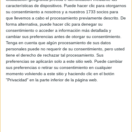
Tu email:
*
características de dispositivos. Puede hacer clic para otorgarnos
su consentimiento a nosotros y a nuestros 1733 socios para
¿Qué quieres preguntar?
*
que llevemos a cabo el procesamiento previamente descrito. De
forma alternativa, puede hacer clic para denegar su
consentimiento o acceder a información más detallada y
cambiar sus preferencias antes de otorgar su consentimiento.
Tenga en cuenta que algún procesamiento de sus datos
personales puede no requerir de su consentimiento, pero usted
tiene el derecho de rechazar tal procesamiento. Sus
Escribe aquí las dudas o preguntas que te gustaría que te
preferencias se aplicarán solo a este sitio web. Puede cambiar
respondieran: plazos de preinscripción, precios, plazas
sus preferencias o retirar su consentimiento en cualquier
disponibles…:
momento volviendo a este sitio y haciendo clic en el botón
Acepto los
términos y condiciones
y la
política de
"Privacidad" en la parte inferior de la página web.
privacidad
:
*
Información básica sobre protección de datos