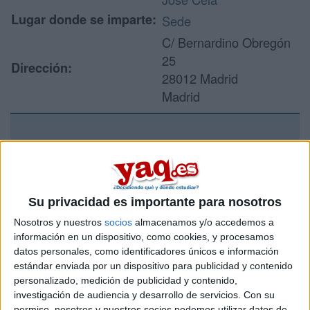
Lugar donde se imparte:
Sede
C/ Bernardino Obregón
25
Dirección:
28012 Madrid
Madrid
Recibir más
información
Su privacidad es importante para nosotros
Rellena este formulario con tus datos y un texto con las
Nosotros y nuestros
socios
almacenamos y/o accedemos a
preguntas que quieres hacer. Al pulsar el botón de enviar,
información en un dispositivo, como cookies, y procesamos
los datos y la pregunta que has introducido se enviarán
datos personales, como identificadores únicos e información
por correo electrónico al centro educativo para que te
respondan ellos directamente.
estándar enviada por un dispositivo para publicidad y contenido
personalizado, medición de publicidad y contenido,
Tu nombre:
*
investigación de audiencia y desarrollo de servicios.
Con su
permiso, nosotros y nuestros socios podemos utilizar datos de