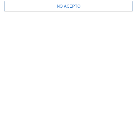
>> Residencias de estudiantes y colegios mayores en Madrid
NO ACEPTO
¿Decidiendo si estudiar esto?
Pídeles información ¡GRATIS!
Mapa
+
−