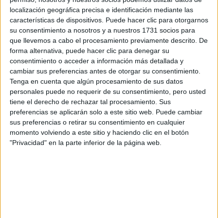
Tus apellidos:
*
localización geográfica precisa e identificación mediante las
características de dispositivos. Puede hacer clic para otorgarnos
su consentimiento a nosotros y a nuestros 1731 socios para
Tu email:
*
que llevemos a cabo el procesamiento previamente descrito. De
forma alternativa, puede hacer clic para denegar su
consentimiento o acceder a información más detallada y
¿Qué quieres preguntar?
*
cambiar sus preferencias antes de otorgar su consentimiento.
Tenga en cuenta que algún procesamiento de sus datos
personales puede no requerir de su consentimiento, pero usted
tiene el derecho de rechazar tal procesamiento. Sus
preferencias se aplicarán solo a este sitio web. Puede cambiar
sus preferencias o retirar su consentimiento en cualquier
Escribe aquí las dudas o preguntas que te gustaría que te
momento volviendo a este sitio y haciendo clic en el botón
respondieran: plazos de preinscripción, precios, plazas
"Privacidad" en la parte inferior de la página web.
disponibles…:
Acepto los
términos y condiciones
y la
política de
privacidad
:
*