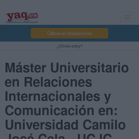
Toggl
navig
Buscar titulaciones
¿Dónde estoy?
Máster Universitario
en Relaciones
Internacionales y
Comunicación en:
Universidad Camilo
José Cela - UCJC