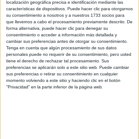
localización geográfica precisa e identificación mediante las
características de dispositivos. Puede hacer clic para otorgarnos
Tus apellidos:
*
su consentimiento a nosotros y a nuestros 1733 socios para
que llevemos a cabo el procesamiento previamente descrito. De
Tu email:
*
forma alternativa, puede hacer clic para denegar su
consentimiento o acceder a información más detallada y
cambiar sus preferencias antes de otorgar su consentimiento.
¿Qué quieres preguntar?
*
Tenga en cuenta que algún procesamiento de sus datos
personales puede no requerir de su consentimiento, pero usted
tiene el derecho de rechazar tal procesamiento. Sus
preferencias se aplicarán solo a este sitio web. Puede cambiar
sus preferencias o retirar su consentimiento en cualquier
momento volviendo a este sitio y haciendo clic en el botón
"Privacidad" en la parte inferior de la página web.
Escribe aquí las dudas o preguntas que te gustaría que te
respondieran: plazos de preinscripción, precios, plazas
disponibles…:
Acepto los
términos y condiciones
y la
política de
privacidad
:
*