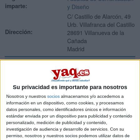
imparte:
y Diseño
C/ Castillo de Alarcón, 49
Urb. Villafranca del Castillo
Dirección:
28691 Villanueva de la
Cañada
Madrid
Recibir más
información
Su privacidad es importante para nosotros
Nosotros y nuestros
socios
almacenamos y/o accedemos a
Rellena este formulario con tus datos y un texto con las
información en un dispositivo, como cookies, y procesamos
preguntas que quieres hacer. Al pulsar el botón de enviar,
datos personales, como identificadores únicos e información
los datos y la pregunta que has introducido se enviarán
estándar enviada por un dispositivo para publicidad y contenido
por correo electrónico al centro educativo para que te
personalizado, medición de publicidad y contenido,
respondan ellos directamente.
investigación de audiencia y desarrollo de servicios.
Con su
Tu nombre:
*
permiso, nosotros y nuestros socios podemos utilizar datos de