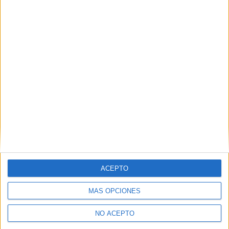
C/ Castillo de Alarcón, 49
Urb. Villafranca del Castillo
28691
Villanueva de la Cañada
Madrid
Tel:
918 153 131
Mapa
+
−
ACEPTO
MÁS OPCIONES
NO ACEPTO