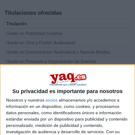
Titulaciones ofrecidas
Titulación
Grado en Publicidad Creativa
Grado en Cine y Ficción Audiovisual
Grado en Comunicación Audiovisual y Nuevos Medios
Grado en Protocolo y Organización de Eventos
Doble Grado en Comunicación Audiovisual y Nuevos Medios + Cine 
Doble Grado en Comunicación Audiovisual y Nuevos Medios + Publ
Doble Grado en Publicidad Creativa + Protocolo y Organización de
Su privacidad es importante para nosotros
Máster Universitario en Comunicación Política y Empresarial
Nosotros y nuestros
socios
almacenamos y/o accedemos a
información en un dispositivo, como cookies, y procesamos
Máster Universitario en Dirección de Protocolo, Producción, Organ
datos personales, como identificadores únicos e información
Máster Universitario en Dirección de Protocolo, Producción, Organ
estándar enviada por un dispositivo para publicidad y contenido
personalizado, medición de publicidad y contenido,
Máster Universitario en Relaciones Internacionales y Comunicación
investigación de audiencia y desarrollo de servicios.
Con su