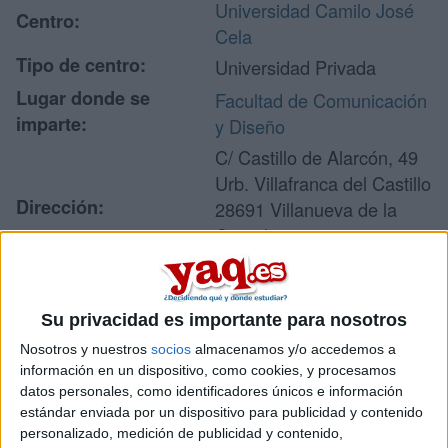
Universidad Camilo José
Centro:
Cela
Tipo de centro:
Universidad Privada
Lugar donde se
Facultad de Comunicación
imparte:
y Diseño
C/ Castillo de Alarcón, 49
Urb. Villafranca del Castillo
Dirección:
28691 Villanueva de la
Cañada
Madrid
Su privacidad es importante para nosotros
Recibir más
Nosotros y nuestros
socios
almacenamos y/o accedemos a
información en un dispositivo, como cookies, y procesamos
información
datos personales, como identificadores únicos e información
estándar enviada por un dispositivo para publicidad y contenido
Rellena este formulario con tus datos y un texto con las
personalizado, medición de publicidad y contenido,