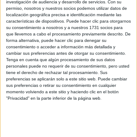
preguntas que quieres hacer. Al pulsar el botón de enviar,
investigación de audiencia y desarrollo de servicios.
Con su
los datos y la pregunta que has introducido se enviarán
permiso, nosotros y nuestros socios podemos utilizar datos de
por correo electrónico al centro educativo para que te
localización geográfica precisa e identificación mediante las
respondan ellos directamente.
características de dispositivos. Puede hacer clic para otorgarnos
Tu nombre:
*
su consentimiento a nosotros y a nuestros 1731 socios para
que llevemos a cabo el procesamiento previamente descrito. De
forma alternativa, puede hacer clic para denegar su
Tus apellidos:
*
consentimiento o acceder a información más detallada y
cambiar sus preferencias antes de otorgar su consentimiento.
Tenga en cuenta que algún procesamiento de sus datos
Tu email:
*
personales puede no requerir de su consentimiento, pero usted
tiene el derecho de rechazar tal procesamiento. Sus
¿Qué quieres preguntar?
*
preferencias se aplicarán solo a este sitio web. Puede cambiar
sus preferencias o retirar su consentimiento en cualquier
momento volviendo a este sitio y haciendo clic en el botón
"Privacidad" en la parte inferior de la página web.
Escribe aquí las dudas o preguntas que te gustaría que te
respondieran: plazos de preinscripción, precios, plazas
disponibles…: