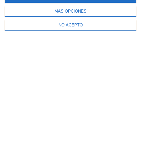
Dónde estudiar Protocolo y Organización de Eventos: Pincha aquí
para ver todas las opciones
MÁS OPCIONES
¿Necesitas alojamiento universitario en Madrid?
NO ACEPTO
>> Residencias de estudiantes y colegios mayores en Madrid
¿Decidiendo si estudiar esto?
Pídeles información ¡GRATIS!
Mapa
+
−