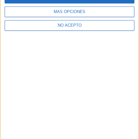
Ver todos los
Másters en Protocolo y
Organización de Eventos
MÁS OPCIONES
¿Necesitas alojamiento universitario en Madrid?
NO ACEPTO
>> Residencias de estudiantes y colegios mayores en Madrid
¿Decidiendo si estudiar esto?
Pídeles información ¡GRATIS!
Mapa
+
−