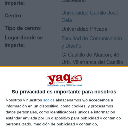
imparte:
Universidad Camilo José
Centro:
Cela
Tipo de centro:
Universidad Privada
Lugar donde se
Facultad de Comunicación
imparte:
y Diseño
C/ Castillo de Alarcón, 49
Urb. Villafranca del Castillo
Dirección:
28691 Villanueva de la
Cañada
Madrid
Su privacidad es importante para nosotros
Nosotros y nuestros
socios
almacenamos y/o accedemos a
Recibir más
información en un dispositivo, como cookies, y procesamos
datos personales, como identificadores únicos e información
información
estándar enviada por un dispositivo para publicidad y contenido
personalizado, medición de publicidad y contenido,