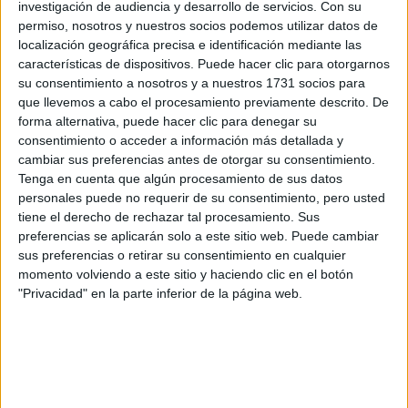
investigación de audiencia y desarrollo de servicios.
Con su
Rellena este formulario con tus datos y un texto con las
permiso, nosotros y nuestros socios podemos utilizar datos de
preguntas que quieres hacer. Al pulsar el botón de enviar,
localización geográfica precisa e identificación mediante las
los datos y la pregunta que has introducido se enviarán
características de dispositivos. Puede hacer clic para otorgarnos
por correo electrónico al centro educativo para que te
su consentimiento a nosotros y a nuestros 1731 socios para
respondan ellos directamente.
que llevemos a cabo el procesamiento previamente descrito. De
Tu nombre:
*
forma alternativa, puede hacer clic para denegar su
consentimiento o acceder a información más detallada y
cambiar sus preferencias antes de otorgar su consentimiento.
Tus apellidos:
*
Tenga en cuenta que algún procesamiento de sus datos
personales puede no requerir de su consentimiento, pero usted
Tu email:
*
tiene el derecho de rechazar tal procesamiento. Sus
preferencias se aplicarán solo a este sitio web. Puede cambiar
sus preferencias o retirar su consentimiento en cualquier
¿Qué quieres preguntar?
*
momento volviendo a este sitio y haciendo clic en el botón
"Privacidad" en la parte inferior de la página web.
Escribe aquí las dudas o preguntas que te gustaría que te
respondieran: plazos de preinscripción, precios, plazas