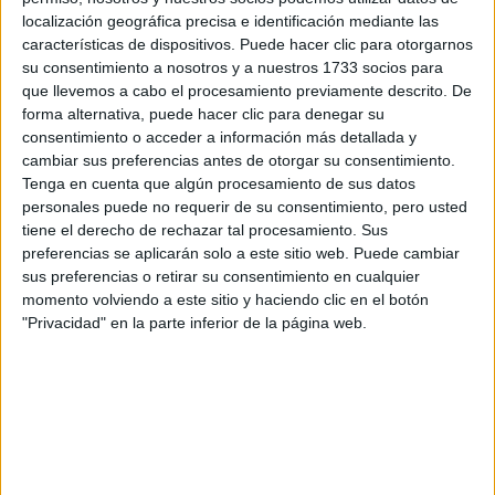
localización geográfica precisa e identificación mediante las
Tu nombre:
*
características de dispositivos. Puede hacer clic para otorgarnos
su consentimiento a nosotros y a nuestros 1733 socios para
Tus apellidos:
*
que llevemos a cabo el procesamiento previamente descrito. De
forma alternativa, puede hacer clic para denegar su
consentimiento o acceder a información más detallada y
Tu email:
*
cambiar sus preferencias antes de otorgar su consentimiento.
Tenga en cuenta que algún procesamiento de sus datos
¿Qué quieres preguntar?
*
personales puede no requerir de su consentimiento, pero usted
tiene el derecho de rechazar tal procesamiento. Sus
preferencias se aplicarán solo a este sitio web. Puede cambiar
sus preferencias o retirar su consentimiento en cualquier
momento volviendo a este sitio y haciendo clic en el botón
"Privacidad" en la parte inferior de la página web.
Escribe aquí las dudas o preguntas que te gustaría que te
respondieran: plazos de preinscripción, precios, plazas
disponibles…:
Acepto los
términos y condiciones
y la
política de
privacidad
:
*