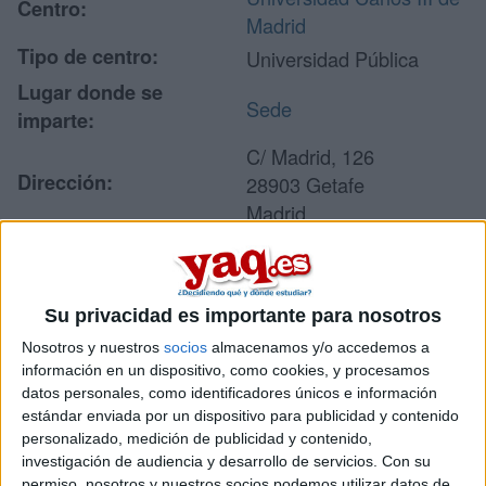
Centro:
Madrid
Tipo de centro:
Universidad Pública
Lugar donde se
Sede
imparte:
C/ Madrid, 126
Dirección:
28903 Getafe
Madrid
Recibir más
Su privacidad es importante para nosotros
información
Nosotros y nuestros
socios
almacenamos y/o accedemos a
información en un dispositivo, como cookies, y procesamos
Rellena este formulario con tus datos y un texto con las
datos personales, como identificadores únicos e información
preguntas que quieres hacer. Al pulsar el botón de enviar,
estándar enviada por un dispositivo para publicidad y contenido
los datos y la pregunta que has introducido se enviarán
personalizado, medición de publicidad y contenido,
por correo electrónico al centro educativo para que te
investigación de audiencia y desarrollo de servicios.
Con su
respondan ellos directamente.
permiso, nosotros y nuestros socios podemos utilizar datos de