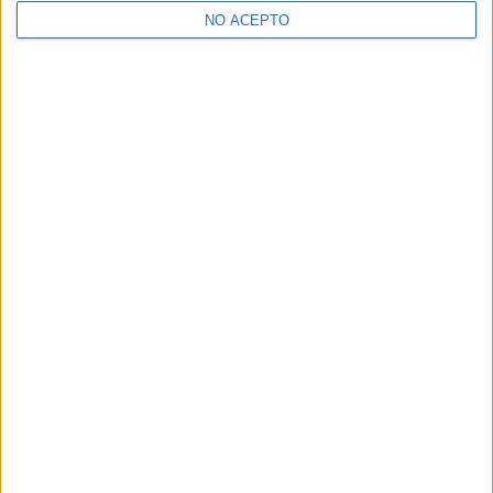
NO ACEPTO
¿Decidiendo si estudiar esto?
Pídeles información ¡GRATIS!
Mapa
+
−