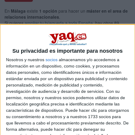
En
Málaga
existe
1 opción
para hacer un
máster en el area de
relaciones internacionales
.
Si quieres
ampliar tu búsqueda a toda España
, hay otros 89
másters en relaciones internacionales entre los que puedes
elegir. Estos estudios están asociados a la rama de Ciencias
sociales y jurídicas.
Máster Universitario en
Online |
Málaga
Su privacidad es importante para nosotros
Cooperación Internacional y Políticas de
Nosotros y nuestros
socios
almacenamos y/o accedemos a
Desarrollo
información en un dispositivo, como cookies, y procesamos
datos personales, como identificadores únicos e información
UNIVERSIDAD DE MáLAGA
(Universidad Pública)
estándar enviada por un dispositivo para publicidad y contenido
Tipo:
Máster
personalizado, medición de publicidad y contenido,
Pídeles información ¡GRATIS!
investigación de audiencia y desarrollo de servicios.
Con su
permiso, nosotros y nuestros socios podemos utilizar datos de
localización geográfica precisa e identificación mediante las
Seleccionar por provincia
características de dispositivos. Puede hacer clic para otorgarnos
su consentimiento a nosotros y a nuestros 1733 socios para
Barcelona
(21)
que llevemos a cabo el procesamiento previamente descrito. De
Burgos
(1)
forma alternativa, puede hacer clic para denegar su