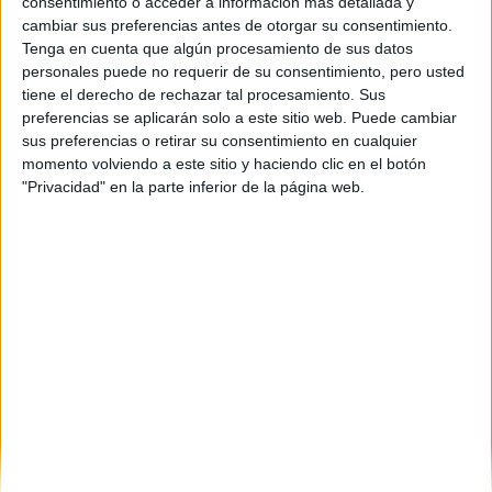
A Coruña
(1)
consentimiento o acceder a información más detallada y
Córdoba
(1)
cambiar sus preferencias antes de otorgar su consentimiento.
Castellón
(1)
Tenga en cuenta que algún procesamiento de sus datos
Cádiz
(1)
personales puede no requerir de su consentimiento, pero usted
Granada
(2)
tiene el derecho de rechazar tal procesamiento. Sus
Guipúzcoa
(2)
preferencias se aplicarán solo a este sitio web. Puede cambiar
León
(1)
sus preferencias o retirar su consentimiento en cualquier
Madrid
(30)
momento volviendo a este sitio y haciendo clic en el botón
Málaga
(1)
"Privacidad" en la parte inferior de la página web.
Murcia
(1)
Ourense
(1)
Las Palmas
(1)
Pontevedra
(1)
Salamanca
(5)
Sevilla
(5)
Valencia
(1)
Valladolid
(5)
Vizcaya
(7)