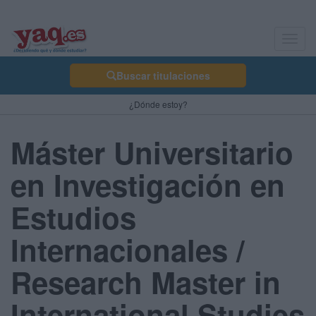
Toggl
navig
Buscar titulaciones
¿Dónde estoy?
Máster Universitario
en Investigación en
Estudios
Internacionales /
Research Master in
International Studies