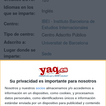
Idiomas en los
Inglés
que se imparte:
IBEI - Instituto Barcelona de
Centro:
Estudios Internacionales
Tipo de centro:
Centro Adscrito Público
Adscrito a:
Universitat de Barcelona
Lugar donde se
Sede
imparte:
Calle de Ramon Trias Fargas
25
Dirección:
08005 Barcelona
Su privacidad es importante para nosotros
Barcelona
Nosotros y nuestros
socios
almacenamos y/o accedemos a
información en un dispositivo, como cookies, y procesamos
datos personales, como identificadores únicos e información
Recibir más
estándar enviada por un dispositivo para publicidad y contenido